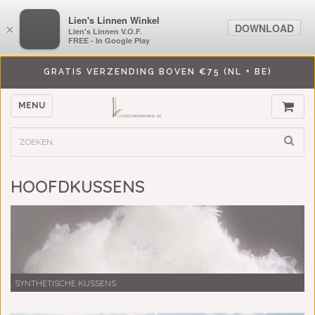
LiensLinnenwinkel.nl
Lien's Linnen Winkel
DOWNLOAD
DOWNLOAD
×
×
Lien's Linnen V.O.F.
Lien's Linnen V.O.F.
FREE - In Google Play
FREE - In Google Play
GRATIS VERZENDING BOVEN €75 (NL + BE)
MENU
HOOFDKUSSENS
SYNTHETISCHE KUSSENS