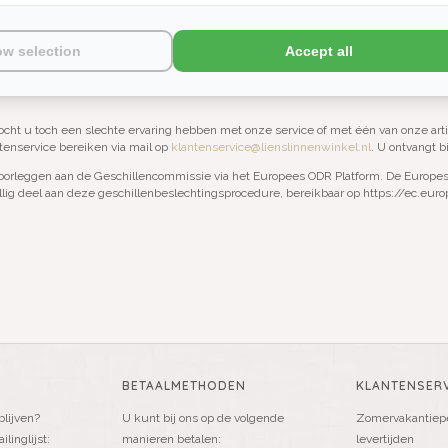
ow selection
Accept all
ijvoorbeeld wel via een Tikkie betalen.
ocht u toch een slechte ervaring hebben met onze service of met één van onze artike
tenservice bereiken via mail op
klantenservice@lienslinnenwinkel.nl
. U ontvangt 
voorleggen aan de Geschillencommissie via het Europees ODR Platform. De Europes
lig deel aan deze geschillenbeslechtingsprocedure, bereikbaar op
https://ec.eur
BETAALMETHODEN
KLANTENSERV
blijven?
U kunt bij ons op de volgende
Zomervakantiepe
linglijst:
manieren betalen:
levertijden