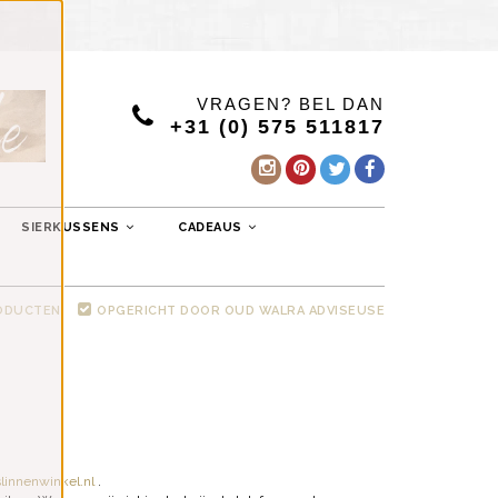
VRAGEN? BEL DAN
+31 (0) 575 511817
SIERKUSSENS
CADEAUS
RODUCTEN
OPGERICHT DOOR OUD WALRA ADVISEUSE
linnenwinkel.nl
.