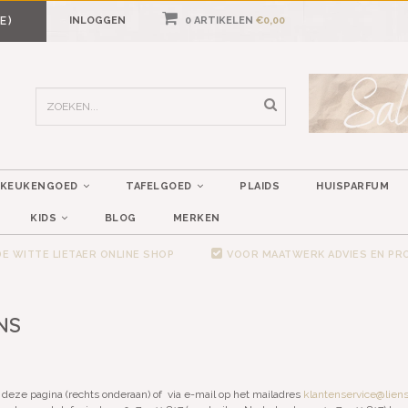
E)
INLOGGEN
0 ARTIKELEN
€0,00
KEUKENGOED
TAFELGOED
PLAIDS
HUISPARFUM
KIDS
BLOG
MERKEN
E WITTE LIETAER ONLINE SHOP
VOOR MAATWERK ADVIES EN P
NS
p deze pagina (rechts onderaan) of via e-mail op het mailadres
klantenservice@liens