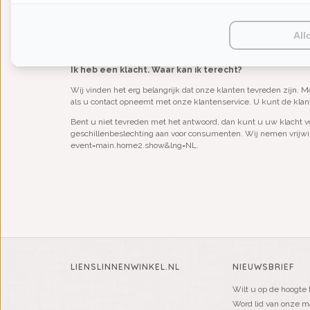
7205 AP Zutphen
All
Er is op deze locatie geen contant geld aanwezig, maar u kunt b
Ik heb een klacht. Waar kan ik terecht?
Wij vinden het erg belangrijk dat onze klanten tevreden zijn. M
als u contact opneemt met onze klantenservice. U kunt de klan
Bent u niet tevreden met het antwoord, dan kunt u uw klacht 
geschillenbeslechting aan voor consumenten. Wij nemen vrijwil
event=main.home2.show&lng=NL
.
LIENSLINNENWINKEL.NL
NIEUWSBRIEF
Wilt u op de hoogte 
Word lid van onze mai