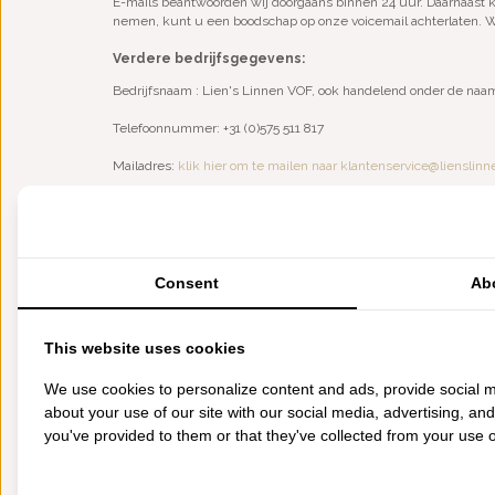
E-mails beantwoorden wij doorgaans binnen 24 uur. Daarnaast kun
nemen, kunt u een boodschap op onze voicemail achterlaten. W
Verdere bedrijfsgegevens:
Bedrijfsnaam : Lien's Linnen VOF, ook handelend onder de naa
Telefoonnummer: +31 (0)575 511 817
Mailadres:
klik hier om te mailen naar
klantenservice@lienslinn
Kamer van Koophandel: 08113948
BTW-nummer: NL816959389B01
Bank: ABN Amro
Consent
Ab
Iban-nummer: NL39ABNA0442038461
BIC/SWIFT: ABNANL2A
This website uses cookies
Heeft Lien's Linnen winkels?
We use cookies to personalize content and ads, provide social m
Lien’s Linnen heeft een webwinkel. Wij hebben geen fysieke st
wil zien en voelen, dan bent u van harte welkom In Zutphen! U
about your use of our site with our social media, advertising, an
afspraak is belangrijk, zodat wij er zeker van zijn dat er ieman
you've provided to them or that they've collected from your use of
Bezoekadres:
Achterhoven 90