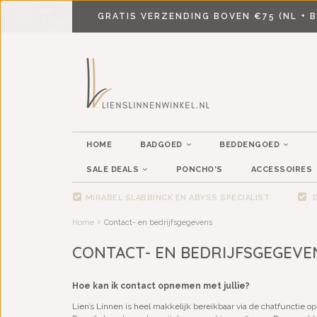
GRATIS VERZENDING BOVEN €75 (NL + B
HOME
BADGOED
BEDDENGOED
SALE DEALS
PONCHO'S
ACCESSOIRES
MIRABEL SLABBINCK EN ABYSS SPECIALIST
D
Home
Contact- en bedrijfsgegevens
CONTACT- EN BEDRIJFSGEGEVE
Hoe kan ik contact opnemen met jullie?
Lien’s Linnen is heel makkelijk bereikbaar via de chatfunctie o