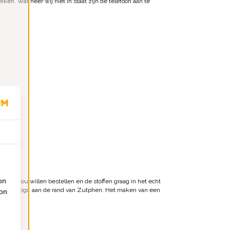
ken. Wanneer wij niet in staat zijn de telefoon aan te
on
nen zou willen bestellen en de stoffen graag in het echt
 is gevestigd aan de rand van Zutphen. Het maken van een
ion