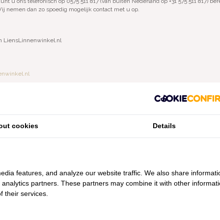
t u ons telefonisch op 0575 511 817 (van buiten Nederland op +31 575 511 817) berei
ij nemen dan zo spoedig mogelijk contact met u op.
m LiensLinnenwinkel.nl
enwinkel.nl
out cookies
Details
edia features, and analyze our website traffic. We also share informati
enen winkels, maar wanneer u bijvoorbeeld nieuw beddengoed, badgoed of tafellin
 kunt u ons,
uitsluitend op afspraak
, bezoeken bij ons centrale magazijn, dat
d analytics partners. These partners may combine it with other informat
d aanwezig is die u van dienst kan zijn en u niet voor een gesloten deur komt.
 their services.