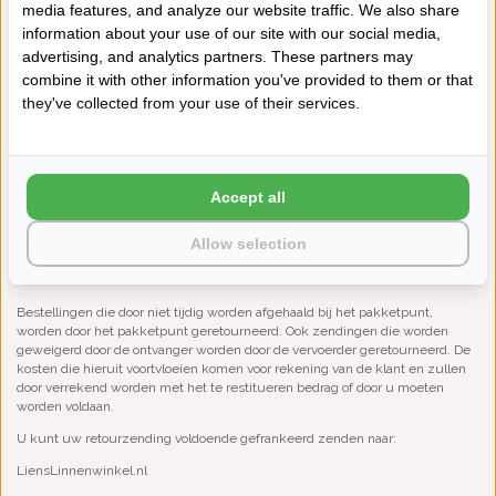
media features, and analyze our website traffic. We also share
Artikelen die niet in de originele verpakking worden geretourneerd en/of
information about your use of our site with our social media,
waarvan het vermoeden bestaat dat de artikelen gebruikt zijn en/of niet
meer schoon en/of niet meer verkoopbaar zijn, worden niet geaccepteerd.
advertising, and analytics partners. These partners may
Niet geaccepteerde retourzending worden door Lien’s Linnen
combine it with other information you've provided to them or that
teruggestuurd. U betaalt zelf de kosten voor het opnieuw opsturen, via een
they've collected from your use of their services.
betaallink die Lien’s Linnen u zal toesturen of deze zullen worden
verrekend met het eventueel nog terug te betalen bedrag.
Lien’s Linnen is niet verantwoordelijk voor diefstal of beschadiging tijdens de
terug zending die op initiatief van de klant is gedaan. Niet (voldoende)
Accept all
gefrankeerde pakketten worden niet geaccepteerd.
Na ontvangst van uw retourzending zullen wij het tegoed zo spoedig
Allow selection
mogelijk vergoeden, uiterlijk binnen 14 dagen na ontvangst van uw
herroepingsverklaring.
Bestellingen die door niet tijdig worden afgehaald bij het pakketpunt,
worden door het pakketpunt geretourneerd. Ook zendingen die worden
geweigerd door de ontvanger worden door de vervoerder geretourneerd. De
kosten die hieruit voortvloeien komen voor rekening van de klant en zullen
door verrekend worden met het te restitueren bedrag of door u moeten
worden voldaan.
U kunt uw retourzending voldoende gefrankeerd zenden naar:
LiensLinnenwinkel.nl