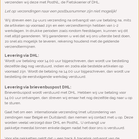
verzenden wij deze met PostNL, de Fietskoerier of DHL.
Let op: verzendingen naar een postbusnummer zijn niet mogelijk!
Wij streven een 24-uurs verzending na ontvangst van uw betaling na, mits
de artikelen op voorraad zijn en een verzendtermijn hebben van 1-2
werkdagen. In drukke perioden zoals rondom feestdagen, kunnen wij dit
niet altijd garanderen. Wij garanderen u wel dat wij ons uiterste best doen,
zo snel als mogelijk te leveren, rekening houdend met de geldende
verzendtermijnen.
Levering via DHL:
Wordt uw betaling voor 14.00 uur bijgeschreven, dan wordt uw bestelling
dezelfde dag nog verstuurd, indien en zodra alle bestelde artikelen op
voorraad zijn. Wordt de betaling na 14.00 uur bijgeschreven, dan wordt uw
bestelling de eerstvolgende werkdag verstuurd.
Levering via brievenbuspost DHL:
Brievenbuspost wordt verstuurd met DHL. Hebben wij uw betaling voor
14.00 uur ontvangen, dan streven wij ernaar het nog dezelfde dag naar u op
te sturen.
Gaat het om een internationale verzending (met uitzondering van
zendingen naar België en Duitsland), dan nemen wij contact met u op. Deze
worden veelal verzorgd door DHL en PostNL. U ontvangt uw
pakketje meestal binnen enkele dagen nadat het door ons is verstuurd.
Voor alle pakketten geldt dat u een track & tracelink ontvangt van de