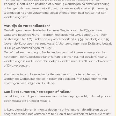
zending. Heeft u een pakket niet binnen 3 werkdagen na onze verzending
ontvangen, dan vernemen wij dit graag zo snel mogelijk, uiterlijk binnen 5
werkdagen na onze verzending, zodat er onderzoek naar het pakket kan
worden opgestart.
Wat zijn de verzendkosten?
Bestellingen binnen Nederland en naar België boven de €75,- en naar
Duitsland boven de €150,- worden kosteloos met DHL opgestuurd! Voor
bestellingen tot €75,- rekenen wij voor Nederland €4,95, naar België €6,95
(boven de €75,- geen verzendkosten). Voor zendingen naar Duitsland betaalt
u €8,95 voor bestellingen tot €150,-.
Betreft het een zending in Nederland en past het in een envelop, dan kan
het tegen PostNL postzegeltarief (afhankelijk van o.a. het gewicht) naar u
worden opgestuurd. Brievenbuspakjes worden met PostNL, de Fietskoerier
of DHL verzonden.
Voor bestellingen die naar het buitenland verstuurt dienen te worden,
worden de werkelijke kosten in rekening gebracht, met uitzondering van
leveringen naar België en Duitsland.
Kan ik retourneren, herroepen of ruilen?
Ja dat kan, u kunt gebruikmaken van uw herroepingsrecht, mits het product
geen maatwerk artikel of maat is.
U kunt Lien’s Linnen binnen 14 dagen na ontvangst van de artikelen op de
hoogte te stellen het verzoek om te ruilen of het verzoek tot restitutie of dat