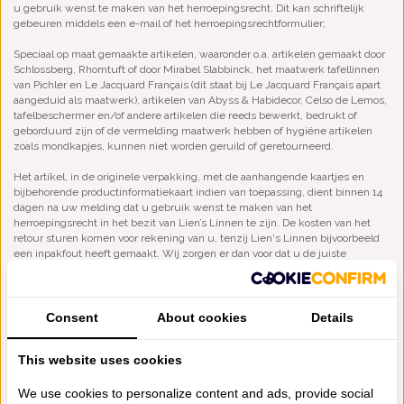
u gebruik wenst te maken van het herroepingsrecht. Dit kan schriftelijk
gebeuren middels een e-mail of het herroepingsrechtformulier;
Speciaal op maat gemaakte artikelen, waaronder o.a. artikelen gemaakt door
Schlossberg, Rhomtuft of door Mirabel Slabbinck, het maatwerk tafellinnen
van Pichler en Le Jacquard Français (dit staat bij Le Jacquard Français apart
aangeduid als maatwerk), artikelen van Abyss & Habidecor, Celso de Lemos,
tafelbeschermer en/of andere artikelen die reeds bewerkt, bedrukt of
geborduurd zijn of de vermelding maatwerk hebben of hygiëne artikelen
zoals mondkapjes, kunnen niet worden geruild of geretourneerd.
Het artikel, in de originele verpakking, met de aanhangende kaartjes en
bijbehorende productinformatiekaart indien van toepassing, dient binnen 14
dagen na uw melding dat u gebruik wenst te maken van het
herroepingsrecht in het bezit van Lien’s Linnen te zijn. De kosten van het
retour sturen komen voor rekening van u, tenzij Lien's Linnen bijvoorbeeld
een inpakfout heeft gemaakt. Wij zorgen er dan voor dat u de juiste
documenten in huis krijgt om uw bestelling te retourneren of wij spreken
hier iets anders voor af.
Consent
About cookies
Details
Stuurt u een deel van uw bestelling terug, waardoor u onder het
verzendkostenvrije bedrag van aankopen uitkomt, dan verrekenen wij de
verzendkosten die u anders had moeten betalen. Mocht u andere artikelen
This website uses cookies
wensen te bestellen in plaats van de geretourneerde artikelen, dan zien wij
deze als een nieuwe bestelling.
We use cookies to personalize content and ads, provide social