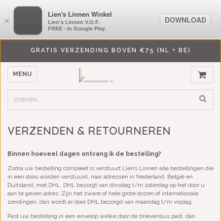
LiensLinnenwinkel.nl
Lien's Linnen Winkel
DOWNLOAD
DOWNLOAD
×
×
Lien's Linnen V.O.F.
Lien's Linnen V.O.F.
FREE - In Google Play
FREE - In Google Play
GRATIS VERZENDING BOVEN €75 (NL + BE)
MENU
VERZENDEN & RETOURNEREN
Binnen hoeveel dagen ontvang ik de bestelling?
Zodra uw bestelling compleet is verstuurt Lien’s Linnen alle bestellingen die
in een doos worden verstuurd, naar adressen in Nederland, België en
Duitsland, met DHL. DHL bezorgt van dinsdag t/m zaterdag op het door u
aan te geven adres. Zijn het zware of hele grote dozen of internationale
zendingen, dan wordt er door DHL bezorgd van maandag t/m vrijdag.
Past uw bestelling in een envelop welke door de brievenbus past, dan