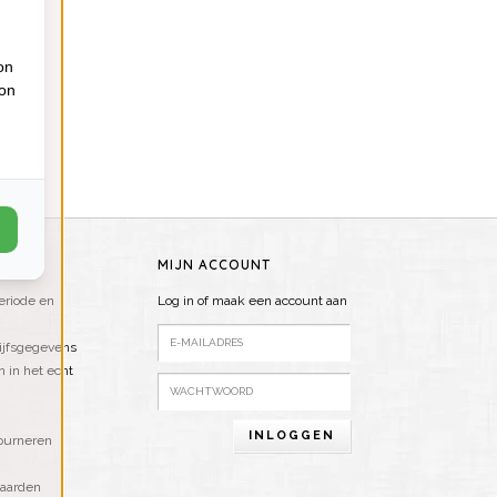
on
ion
ICE
MIJN ACCOUNT
riode en
Log in of maak een account aan
ijfsgegevens
n in het echt
INLOGGEN
ourneren
aarden