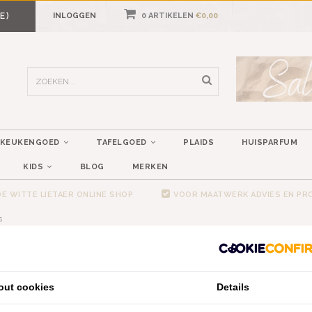
E)
INLOGGEN
0 ARTIKELEN
€0,00
KEUKENGOED
TAFELGOED
PLAIDS
HUISPARFUM
KIDS
BLOG
MERKEN
E WITTE LIETAER ONLINE SHOP
VOOR MAATWERK ADVIES EN P
s
SSENBESCHERMERS
out cookies
Details