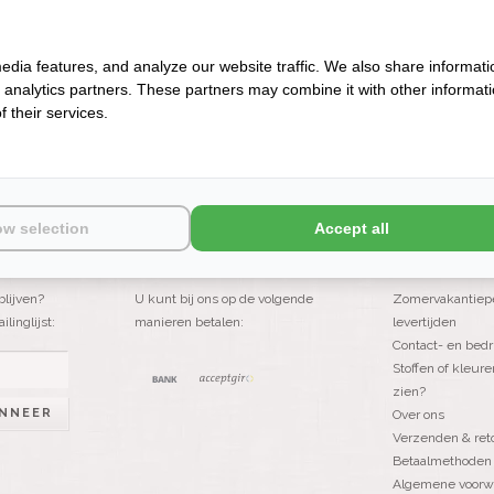
KUSSENBESCHERMERS
edia features, and analyze our website traffic. We also share informati
d analytics partners. These partners may combine it with other informat
 their services.
ow selection
Accept all
BETAALMETHODEN
KLANTENSERV
blijven?
U kunt bij ons op de volgende
Zomervakantiepe
linglijst:
manieren betalen:
levertijden
Contact- en bedr
Stoffen of kleure
zien?
NNEER
Over ons
Verzenden & ret
Betaalmethoden
Algemene voorw