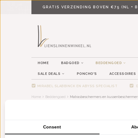
GRATIS VERZENDING BOVEN €75 (NL + B
HOME
BADGOED
BEDDENGOED
SALE DEALS
PONCHO'S
ACCESSOIRES
MIRABEL SLABBINCK EN ABYSS SPECIALIST
D
Home
Beddengoed
Matrasbeschermers en kussenbeschermer
MATRASBESCHERMERS EN KU
Consent
Ab