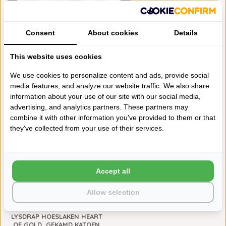
Consent
About cookies
Details
This website uses cookies
We use cookies to personalize content and ads, provide social
LYSDRAP WIT LAKEN GEKAMD
LYSDRAP HOESLAKEN HEART
media features, and analyze our website traffic. We also share
KATOEN 200TC, MODEL
OF GOLD, GEKAMD KATOEN
VIRGO, VANAF
SATIJN 300TC, MATRAS 21-
information about your use of our site with our social media,
25 CM
€71,00
advertising, and analytics partners. These partners may
€116,00
300TC
combine it with other information you've provided to them or that
they've collected from your use of their services.
Accept all
Allow selection
LYSDRAP HOESLAKEN HEART
OF GOLD, GEKAMD KATOEN