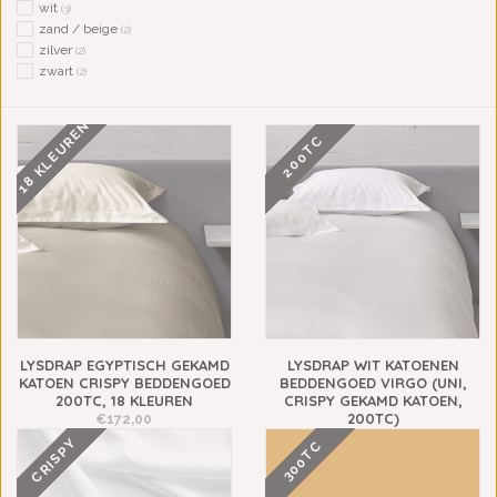
wit
(3)
zand / beige
(2)
zilver
(2)
zwart
(2)
18 KLEUREN
200TC
LYSDRAP EGYPTISCH GEKAMD
LYSDRAP WIT KATOENEN
KATOEN CRISPY BEDDENGOED
BEDDENGOED VIRGO (UNI,
200TC, 18 KLEUREN
CRISPY GEKAMD KATOEN,
200TC)
€172,00
€148,00
CRISPY
300TC