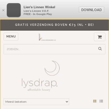
LiensLinnenwinkel.nl
Lien's Linnen Winkel
DOWNLOAD
DOWNLOAD
×
×
Lien's Linnen V.O.F.
Lien's Linnen V.O.F.
FREE - In Google Play
FREE - In Google Play
GRATIS VERZENDING BOVEN €75 (NL + BE)
MENU