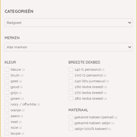
CATEGORIEËN
MERKEN
KLEUR
BREEDTE DEKBED
blauw
140 (1 persoons)
(2)
(2)
bruin
200 (2 persoons)
(2)
(2)
geel
240 (lits-jumeaux)
(3)
(2)
goud
260 (extra breed)
(1)
(2)
grijs
270 (extra breed)
(2)
(2)
groen
280 (extra breed)
(2)
(2)
ivory / offwhite
(2)
MATERIAAL
oranje
(2)
paars
(1)
gekamd katoen (percal)
(3)
rood
(2)
gekamd katoen satijn
(2)
roze
(2)
satijn (100% katoen)
(1)
taupe
(2)