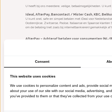
U heeft bij ons meerdere, veilige, betaalmogelijkheden. U kun
Ideal, AfterPay,
Bancontact / Mister Cash
, KBC, Belfi
U kunt snel, safe en simpel betalen met iDeal voor Nederlands
Oostenrijkse, Zwitserse, Poolse, Italiaanse en Spaanse klanten
om de betaling (net zoals bij internetbankieren) gemakkelijk af
AfterPay – Achteraf betalen voor consumenten (NL/
Het is ook mogelijk om achteraf te betalen met AfterPay.
AfterPay voert voor LiensLinnenwinkel.nl het volledige achteraf 
aan AfterPay. Ter goedkeuring van je verzoek om achteraf te be
onverhoopt jouw verzoek tot betaling met AfterPay niet geautor
Consent
Ab
met AfterPay? Ga dan naar de
website van AfterPay
.
Paypal of creditcard
Uiteraard kunt u ook via Paypal of creditcard betalen, dit werkt 
This website uses cookies
en wordt automatisch in rekening gebracht tijdens het afronden
We use cookies to personalize content and ads, provide social m
Vooruituitbetaling
about your use of our site with our social media, advertising, an
Daarnaast kunt u het bedrag ook overmaken op rekeningnum
you've provided to them or that they've collected from your use of
• Vooruitbetalen is veilig
• Houdt u rekening met één tot drie werkdagen overboektijd.
Bij een vooruitbetaling maakt u het totaalbedrag, na invoering 