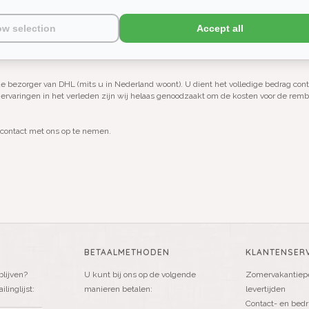
 worden en de betalingsgegevens. Zodra wij het totaalbedrag hebben ontvangen wor
ikelen met een langere levertijd).
ow selection
Accept all
 die voorradig zijn bij lienslinnenwinkel.nl 5 werkdagen voor u gereserveerd. Indie
oducten weer ter beschikking voor andere klanten.
 de bezorger van DHL (mits u in Nederland woont). U dient het volledige bedrag con
 ervaringen in het verleden zijn wij helaas genoodzaakt om de kosten voor de remb
 contact met ons op te nemen.
BETAALMETHODEN
KLANTENSERV
blijven?
U kunt bij ons op de volgende
Zomervakantiepe
linglijst:
manieren betalen:
levertijden
Contact- en bedr