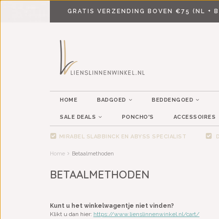
GRATIS VERZENDING BOVEN €75 (NL + B
HOME
BADGOED
BEDDENGOED
SALE DEALS
PONCHO'S
ACCESSOIRES
MIRABEL SLABBINCK EN ABYSS SPECIALIST
D
Home
Betaalmethoden
BETAALMETHODEN
Kunt u het winkelwagentje niet vinden?
Klikt u dan hier:
https://www.lienslinnenwinkel.nl/cart/