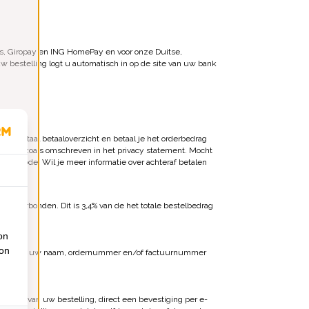
ius, Giropay en ING HomePay en voor onze Duitse,
w bestelling logt u automatisch in op de site van uw bank
en digitaal betaaloverzicht en betaal je het orderbedrag
ybeleid zoals omschreven in het privacy statement. Mocht
almethode. Wil je meer informatie over achteraf betalen
osten verbonden. Dit is 3,4% van de het totale bestelbedrag
on
ion
lding van uw naam, ordernummer en/of factuurnummer
laatsen van uw bestelling, direct een bevestiging per e-