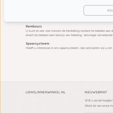
mail van uw bestelling, het totaalbedrag dat voldaan dient te
daarop volgende nog verstuurd (m.u.v. maatwerk artikelen of art
All
Let op: Indien u kiest voor vooruitbetalen, dan worden producten
lienslinnenwinkel.nl ontvangen is, komen de gereserveerde pr
Rembours
U kunt er ook voor kiezen de bestelling contant te betalen aan
direct bij betalen een bewijs van betaling. Vanwege vervelende
Spaarsysteem
Heeft u interesse in ons spaarsysteem, dan adviseren wij u om
LIENSLINNENWINKEL.NL
NIEUWSBRIEF
Wilt u op de hoogte 
Word lid van onze mai