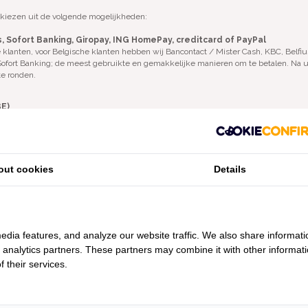
t kiezen uit de volgende mogelijkheden:
us, Sofort Banking, Giropay, ING HomePay, creditcard of PayPal
e klanten, voor Belgische klanten hebben wij Bancontact / Mister Cash, KBC, Belf
 Sofort Banking; de meest gebruikte en gemakkelijke manieren om te betalen. Na u
 te ronden.
BE)
betaalproces uit. Wanneer je je bestelling afrondt via AfterPay ontvang je van hen e
talen voert AfterPay een gegevenscontrole uit. AfterPay hanteert een strikt privac
iseerd worden, dan kun je jouw bestelling natuurlijk betalen met een andere beta
out cookies
Details
even snel als Ideal en is ook volkomen veilig. Aan het betalen via PayPal zijn wel k
 van uw bestelling en betaling.
edia features, and analyze our website traffic. We also share informati
d analytics partners. These partners may combine it with other informat
mer NL39ABNA0442038461 van Lien’s Linnen in Zutphen, Nederland onder verme
 their services.
van uw bestelling op onze website, zelf over op onze rekening. U ontvangt, na het p