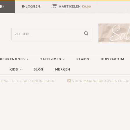
E)
INLOGGEN
0 ARTIKELEN
€0,00
KEUKENGOED
TAFELGOED
PLAIDS
HUISPARFUM
KIDS
BLOG
MERKEN
E WITTE LIETAER ONLINE SHOP
VOOR MAATWERK ADVIES EN P