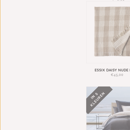
ESSIX DAISY NUDE 
€45,00
N
I
N
5
K
L
E
U
R
E