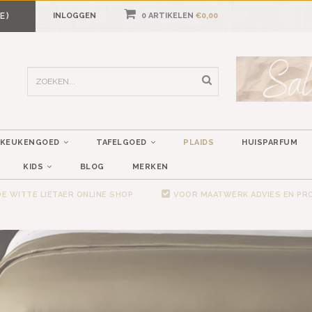
E)
INLOGGEN
0 ARTIKELEN
€0,00
KEUKENGOED
TAFELGOED
PLAIDS
HUISPARFUM
KIDS
BLOG
MERKEN
E WITTE LIETAER ONLINE SHOP
VOOR MAATWERK ADVIES EN P