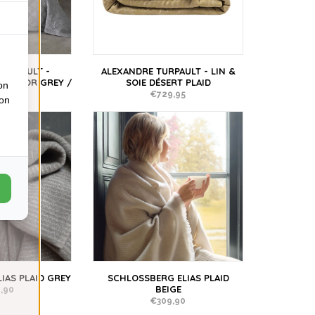
TURPAULT -
ALEXANDRE TURPAULT - LIN &
 METEOR GREY /
SOIE DÉSERT PLAID
on
 GREY
€729,95
ion
,50
IAS PLAID GREY
SCHLOSSBERG ELIAS PLAID
BEIGE
,90
€309,90