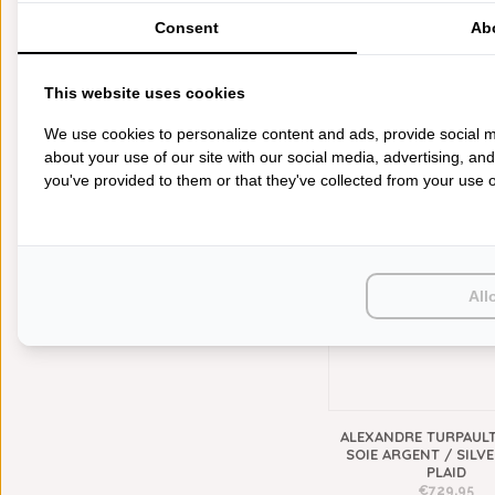
KEUKENGOED
Consent
Ab
TAFELGOED
PLAIDS
HUISPARFUM
This website uses cookies
SIERKUSSENS
SCHLOSSBERG DINA
PLAID
We use cookies to personalize content and ads, provide social m
CADEAUS
€339,95
about your use of our site with our social media, advertising, an
SALE DEALS
you've provided to them or that they've collected from your use of
PONCHO'S
ACCESSOIRES
KIDS
All
RECENT BEKEKEN
Wissen
ALEXANDRE TURPAULT 
SOIE ARGENT / SILV
PLAID
€729,95