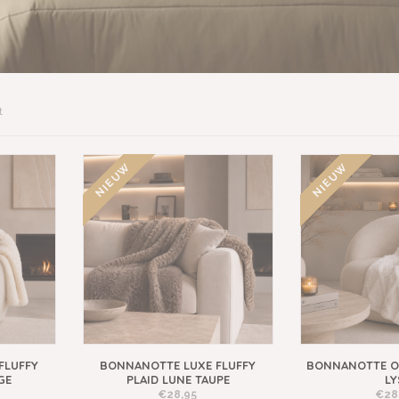
t
NIEUW
NIEUW
FLUFFY
BONNANOTTE LUXE FLUFFY
BONNANOTTE OF
GE
PLAID LUNE TAUPE
LY
€28,95
€28