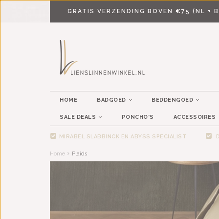
GRATIS VERZENDING BOVEN €75 (NL + B
HOME
BADGOED
BEDDENGOED
SALE DEALS
PONCHO'S
ACCESSOIRES
MIRABEL SLABBINCK EN ABYSS SPECIALIST
D
Home
Plaids