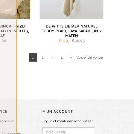
INCK - GIZLI
DE WITTE LIETAER NATUREL
ATIJN, 300TC),
TEDDY PLAID, LAYA SAFARI, IN 2
AF
MATEN
,00
€59,95
€29,95
1
2
3
4
5
Volgende Vorige
ICE
MIJN ACCOUNT
riode en
Log in of maak een account aan
ijfsgegevens