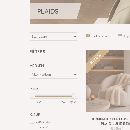
PLAIDS
Foto-tabel
Lijs
FILTERS
NIEUW
MERKEN
PRIJS
Min: €
0
Max: €
750
KLEUR
BONNANOTTE LUXE 
blauw
(17)
PLAID LUNE BEI
bruin
(16)
€28,95