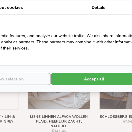
out cookies
Details
 GREEN
ALEXANDRE TURPAULT -
ALEXANDRE 
MERVEILLE PLAID GAZELLE /
MERVEILLE PLAID
edia features, and analyze our website traffic. We also share informati
HERMINE
SILVER
d analytics partners. These partners may combine it with other informat
€478,50
€478
CADEAUTIP
 their services.
ow selection
Accept all
- LIN &
LIENS LINNEN ALPACA WOLLEN
SCHLOSSBERG EL
ER GREY
PLAID, HEERLIJK ZACHT,
€309
NATUREL
€344,95