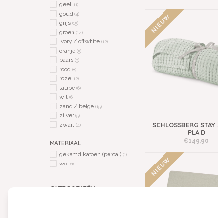
geel
(11)
goud
(4)
NIEUW
grijs
(15)
groen
(14)
ivory / offwhite
(12)
oranje
(5)
paars
(3)
rood
(8)
roze
(12)
taupe
(6)
wit
(6)
zand / beige
(15)
zilver
(5)
SCHLOSSBERG STAY 
zwart
(4)
PLAID
€149,90
MATERIAAL
gekamd katoen (percal)
(1)
NIEUW
wol
(1)
CATEGORIEËN
BADGOED
BEDDENGOED