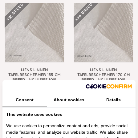
170 BREED
135 BREED
LIENS LINNEN
LIENS LINNEN
TAFELBESCHERMER 135 CM
TAFELBESCHERMER 170 CM
BREED, INCLUSIEF 10%
BREED, INCLUSIEF 10%
KORTING, VANAF
KORTING, VANAF
€22,95
€20,65
€25,95
€23,35
ROND
Consent
About cookies
Details
This website uses cookies
We use cookies to personalize content and ads, provide social
media features, and analyze our website traffic. We also share