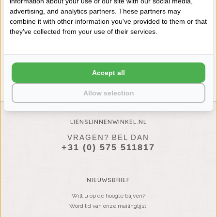
information about your use of our site with our social media,
advertising, and analytics partners. These partners may
combine it with other information you've provided to them or that
LIENS LINNEN RONDE
they've collected from your use of their services.
TAFELBESCHERMER T/M 285
CM DOORSNEDE, INCLUSIEF
10% KORTING, VANAF
€35,95
€32,35
Accept all
Allow selection
LIENSLINNENWINKEL.NL
VRAGEN? BEL DAN
+31 (0) 575 511817
NIEUWSBRIEF
Wilt u op de hoogte blijven?
Word lid van onze mailinglijst: