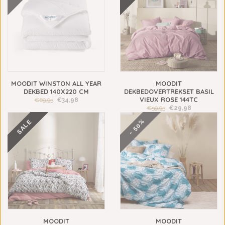
MOODIT WINSTON ALL YEAR
MOODIT
DEKBED 140X220 CM
DEKBEDOVERTREKSET BASIL
VIEUX ROSE 144TC
€69,95
€34,98
€59,95
€29,98
- 50%
SALE
MOODIT
MOODIT