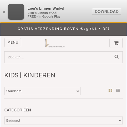
LiensLinnenwinkel.nl
Lien's Linnen Winkel
DOWNLOAD
DOWNLOAD
×
×
Lien's Linnen V.O.F.
Lien's Linnen V.O.F.
FREE - In Google Play
FREE - In Google Play
GRATIS VERZENDING BOVEN €75 (NL + BE)
MENU
KIDS | KINDEREN
CATEGORIEËN