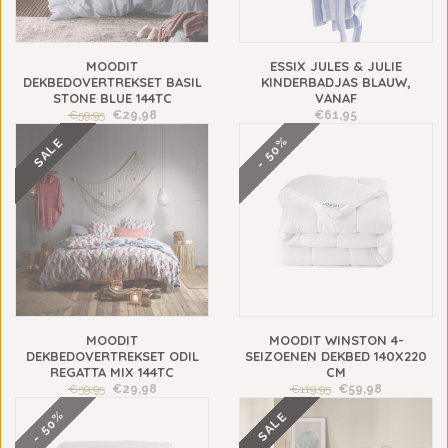
MOODIT
ESSIX JULES & JULIE
DEKBEDOVERTREKSET BASIL
KINDERBADJAS BLAUW,
STONE BLUE 144TC
VANAF
€59,95
€29,98
€61,95
- 50%
SALE
MOODIT
MOODIT WINSTON 4-
DEKBEDOVERTREKSET ODIL
SEIZOENEN DEKBED 140X220
REGATTA MIX 144TC
CM
€59,95
€29,98
€119,95
€59,98
- 50%
SALE