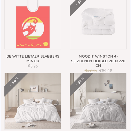
- 50%
DE WITTE LIETAER SLABBERS
MOODIT WINSTON 4-
MINOU
SEIZOENEN DEKBED 200X220
CM
€5,95
€139,95
€69,98
- 50%
- 50%