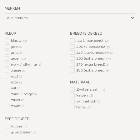
MERKEN
KLEUR
BREEDTE DEKBED
blauw
140 (1 persoons)
(19)
(34)
geel
200 (2 persoons)
(6)
(35)
grijs
240 (lits-jumeaux)
(6)
(34)
groen
260 (extra breed)
(12)
(33)
ivory / offwhite
270 (extra breed)
(4)
(1)
oranje
280 (extra breed)
(4)
(1)
rood
(9)
MATERIAAL
roze
(9)
wit
(9)
Zwitsers satijn
(1)
zand / beige
(1)
katoen
(18)
zilver
(2)
synthetisch
(3)
zwart
(2)
flanel
(20)
TYPE DEKBED
All year
(1)
4-Seizoenen
(2)