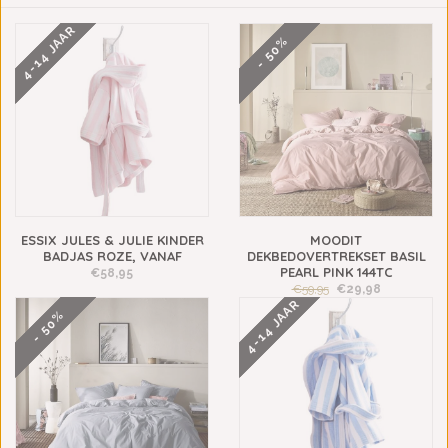
4-14 JAAR
- 50%
ESSIX JULES & JULIE KINDER
MOODIT
BADJAS ROZE, VANAF
DEKBEDOVERTREKSET BASIL
PEARL PINK 144TC
€58,95
€59,95
€29,98
4-14 JAAR
- 50%