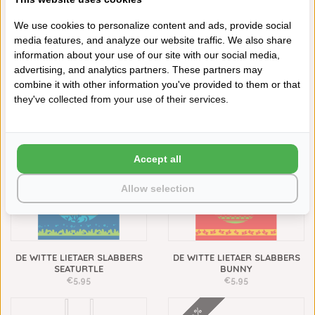
We use cookies to personalize content and ads, provide social
media features, and analyze our website traffic. We also share
information about your use of our site with our social media,
DE WITTE LIETAER SLABBERS
DE WITTE LIETAER SLABBERS
advertising, and analytics partners. These partners may
HERBIE
SUBMARINE
combine it with other information you've provided to them or that
€5,95
€5,95
they've collected from your use of their services.
Accept all
Allow selection
DE WITTE LIETAER SLABBERS
DE WITTE LIETAER SLABBERS
SEATURTLE
BUNNY
€5,95
€5,95