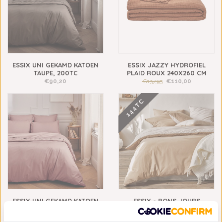
ESSIX UNI GEKAMD KATOEN
ESSIX JAZZY HYDROFIEL
TAUPE, 200TC
PLAID ROUX 240X260 CM
€90,20
€137,95
€110,00
144TC
ESSIX UNI GEKAMD KATOEN
ESSIX - BONS JOURS
LILAS, 200TC
SABLE/CRÈME 144TC , VANAF
€90,20
€50,60