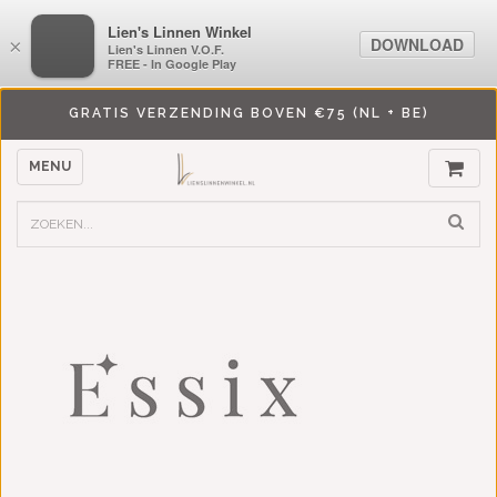
LiensLinnenwinkel.nl
Lien's Linnen Winkel
DOWNLOAD
DOWNLOAD
×
×
Lien's Linnen V.O.F.
Lien's Linnen V.O.F.
FREE - In Google Play
FREE - In Google Play
GRATIS VERZENDING BOVEN €75 (NL + BE)
MENU