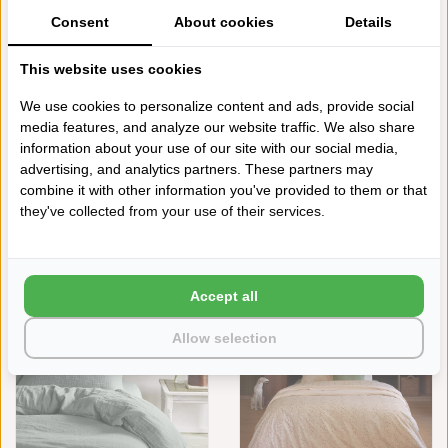
Consent
About cookies
Details
FLANEL
SALE
This website uses cookies
We use cookies to personalize content and ads, provide social
media features, and analyze our website traffic. We also share
information about your use of our site with our social media,
advertising, and analytics partners. These partners may
combine it with other information you've provided to them or that
they've collected from your use of their services.
ESSIX JAZZY HYDROFIEL
ESSIX - FLANELLEN
PLAID RÊVE BLEU 130X170 CM
DEKBEDOVERTREK TARTAN,
VANAF
€63,95
€45,00
€81,90
Accept all
Allow selection