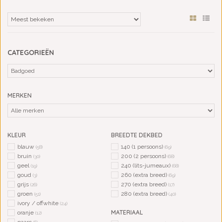
CATEGORIEËN
MERKEN
KLEUR
BREEDTE DEKBED
blauw
140 (1 persoons)
(58)
(69)
bruin
200 (2 persoons)
(30)
(68)
geel
240 (lits-jumeaux)
(19)
(68)
goud
260 (extra breed)
(3)
(69)
grijs
270 (extra breed)
(26)
(17)
groen
280 (extra breed)
(51)
(40)
ivory / offwhite
(24)
MATERIAAL
oranje
(12)