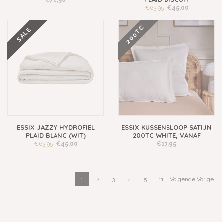
€78,50
€63,95
€45,00
200TC
SALE
ESSIX JAZZY HYDROFIEL
ESSIX KUSSENSLOOP SATIJN
PLAID BLANC (WIT)
200TC WHITE, VANAF
€63,95
€45,00
€17,95
1
2
3
4
5
11
Volgende Vorige