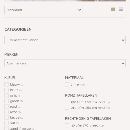
CATEGORIEËN
MERKEN
KLEUR
MATERIAAL
blauw
linnen
(1)
(16)
bruin
(4)
ROND TAFELLAKEN
grijs
(3)
groen
(2)
170 t/m 200 cm rond
(14)
rood
(1)
210 t/m 260 cm rond
(14)
roze
(2)
taupe
(2)
RECHTHOEKIG TAFELLAKEN
wit
(8)
30 t/m 170 breed
(14)
zand / beige
(1)