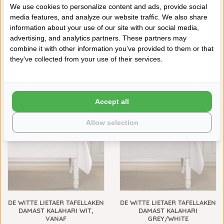
We use cookies to personalize content and ads, provide social
media features, and analyze our website traffic. We also share
information about your use of our site with our social media,
advertising, and analytics partners. These partners may
combine it with other information you've provided to them or that
they've collected from your use of their services.
LE JACQUARD FRANÇAIS
DE WITTE LIETAER TAFELAKEN
TIVOLI BLACK PEPPER
DAMAST FRANSE LELIE LILIUM
TAFELLINNEN
WIT, VANAF
€245,00
€19,95
€17,95
VOORRADIG
VOORRADIG
Accept all
Allow selection
DE WITTE LIETAER TAFELLAKEN
DE WITTE LIETAER TAFELLAKEN
DAMAST KALAHARI WIT,
DAMAST KALAHARI
VANAF
GREY/WHITE