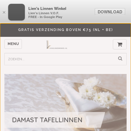
LiensLinnenwinkel.nl
Lien's Linnen Winkel
DOWNLOAD
DOWNLOAD
×
×
Lien's Linnen V.O.F.
Lien's Linnen V.O.F.
FREE - In Google Play
FREE - In Google Play
GRATIS VERZENDING BOVEN €75 (NL + BE)
MENU
DAMAST TAFELLINNEN