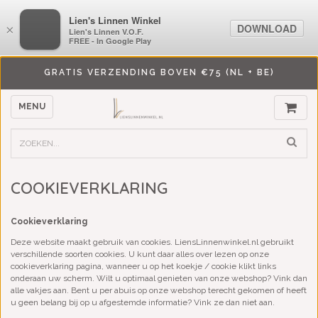
LiensLinnenwinkel.nl
Lien's Linnen Winkel
DOWNLOAD
DOWNLOAD
×
×
Lien's Linnen V.O.F.
Lien's Linnen V.O.F.
FREE - In Google Play
FREE - In Google Play
GRATIS VERZENDING BOVEN €75 (NL + BE)
MENU
COOKIEVERKLARING
Cookieverklaring
Deze website maakt gebruik van cookies. LiensLinnenwinkel.nl gebruikt
verschillende soorten cookies. U kunt daar alles over lezen op onze
cookieverklaring pagina, wanneer u op het koekje / cookie klikt links
onderaan uw scherm. Wilt u optimaal genieten van onze webshop? Vink dan
alle vakjes aan. Bent u per abuis op onze webshop terecht gekomen of heeft
u geen belang bij op u afgestemde informatie? Vink ze dan niet aan.