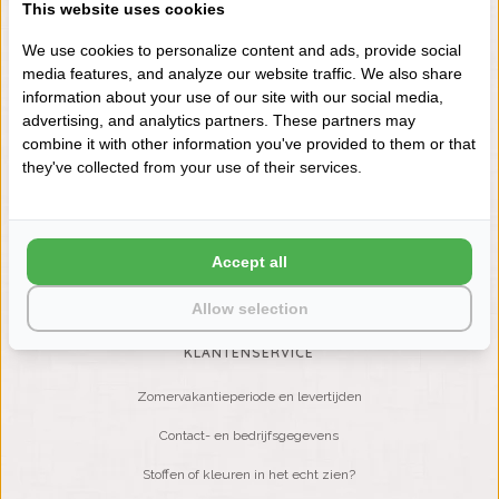
VRAGEN? BEL DAN
This website uses cookies
+31 (0) 575 511817
We use cookies to personalize content and ads, provide social
media features, and analyze our website traffic. We also share
information about your use of our site with our social media,
NIEUWSBRIEF
advertising, and analytics partners. These partners may
Wilt u op de hoogte blijven?
combine it with other information you've provided to them or that
Word lid van onze mailinglijst:
they've collected from your use of their services.
ABONNEER
Accept all
Allow selection
KLANTENSERVICE
Zomervakantieperiode en levertijden
Contact- en bedrijfsgegevens
Stoffen of kleuren in het echt zien?