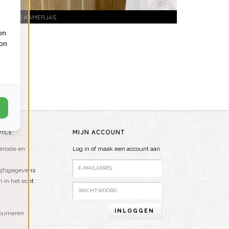
ADJAS | KAMERJAS
on
ion
ICE
MIJN ACCOUNT
riode en
Log in of maak een account aan
ijfsgegevens
n in het echt
INLOGGEN
ourneren