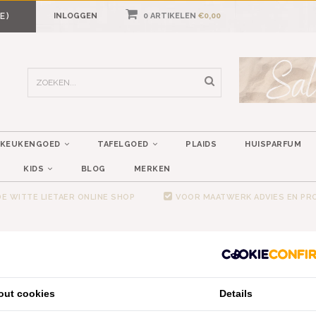
E)
INLOGGEN
0 ARTIKELEN
€0,00
KEUKENGOED
TAFELGOED
PLAIDS
HUISPARFUM
KIDS
BLOG
MERKEN
E WITTE LIETAER ONLINE SHOP
VOOR MAATWERK ADVIES EN P
out cookies
Details