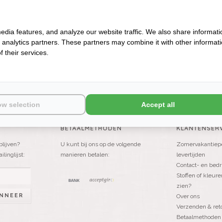
BADMATTEN
B
edia features, and analyze our website traffic. We also share informati
d analytics partners. These partners may combine it with other informat
 their services.
ow selection
Accept all
BETAALMETHODEN
KLANTENSERV
blijven?
U kunt bij ons op de volgende
Zomervakantiepe
linglijst:
manieren betalen:
levertijden
Contact- en bedr
Stoffen of kleure
zien?
NNEER
Over ons
Verzenden & ret
Betaalmethoden