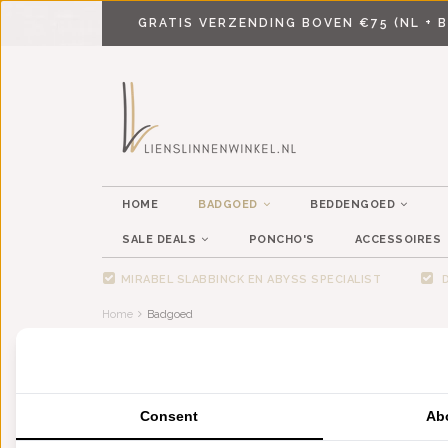
GRATIS VERZENDING BOVEN €75 (NL + B
HOME
BADGOED
BEDDENGOED
SALE DEALS
PONCHO'S
ACCESSOIRES
MIRABEL SLABBINCK EN ABYSS SPECIALIST
D
Home
Badgoed
BADKAMER
Consent
Ab