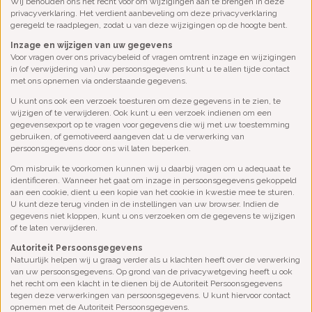
Wij behouden ons het recht voor om wijzigingen aan te brengen in deze
privacyverklaring. Het verdient aanbeveling om deze privacyverklaring
geregeld te raadplegen, zodat u van deze wijzigingen op de hoogte bent.
Inzage en wijzigen van uw gegevens
Voor vragen over ons privacybeleid of vragen omtrent inzage en wijzigingen
in (of verwijdering van) uw persoonsgegevens kunt u te allen tijde contact
met ons opnemen via onderstaande gegevens.
U kunt ons ook een verzoek toesturen om deze gegevens in te zien, te
wijzigen of te verwijderen. Ook kunt u een verzoek indienen om een
gegevensexport op te vragen voor gegevens die wij met uw toestemming
gebruiken, of gemotiveerd aangeven dat u de verwerking van
persoonsgegevens door ons wil laten beperken.
Om misbruik te voorkomen kunnen wij u daarbij vragen om u adequaat te
identificeren. Wanneer het gaat om inzage in persoonsgegevens gekoppeld
aan een cookie, dient u een kopie van het cookie in kwestie mee te sturen.
U kunt deze terug vinden in de instellingen van uw browser. Indien de
gegevens niet kloppen, kunt u ons verzoeken om de gegevens te wijzigen
of te laten verwijderen.
Autoriteit Persoonsgegevens
Natuurlijk helpen wij u graag verder als u klachten heeft over de verwerking
van uw persoonsgegevens. Op grond van de privacywetgeving heeft u ook
het recht om een klacht in te dienen bij de Autoriteit Persoonsgegevens
tegen deze verwerkingen van persoonsgegevens. U kunt hiervoor contact
opnemen met de Autoriteit Persoonsgegevens.