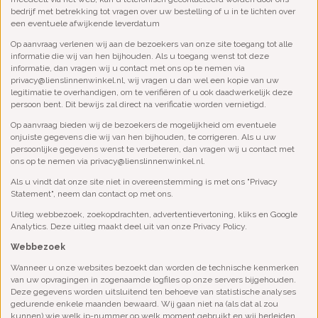
bedrijf met betrekking tot vragen over uw bestelling of u in te lichten over
een eventuele afwijkende leverdatum
Op aanvraag verlenen wij aan de bezoekers van onze site toegang tot alle
informatie die wij van hen bijhouden. Als u toegang wenst tot deze
informatie, dan vragen wij u contact met ons op te nemen via
privacy@lienslinnenwinkel.nl
, wij vragen u dan wel een kopie van uw
legitimatie te overhandigen, om te verifiëren of u ook daadwerkelijk deze
persoon bent. Dit bewijs zal direct na verificatie worden vernietigd.
Op aanvraag bieden wij de bezoekers de mogelijkheid om eventuele
onjuiste gegevens die wij van hen bijhouden, te corrigeren. Als u uw
persoonlijke gegevens wenst te verbeteren, dan vragen wij u contact met
ons op te nemen via
privacy@lienslinnenwinkel.nl
.
Als u vindt dat onze site niet in overeenstemming is met ons "Privacy
Statement", neem dan contact op met ons.
Uitleg webbezoek, zoekopdrachten, advertentievertoning, kliks en Google
Analytics. Deze uitleg maakt deel uit van onze Privacy Policy.
Webbezoek
Wanneer u onze websites bezoekt dan worden de technische kenmerken
van uw opvragingen in zogenaamde logfiles op onze servers bijgehouden.
Deze gegevens worden uitsluitend ten behoeve van statistische analyses
gedurende enkele maanden bewaard. Wij gaan niet na (als dat al zou
kunnen) wie welk ip-nummer op welk moment gebruikt en wij herleiden