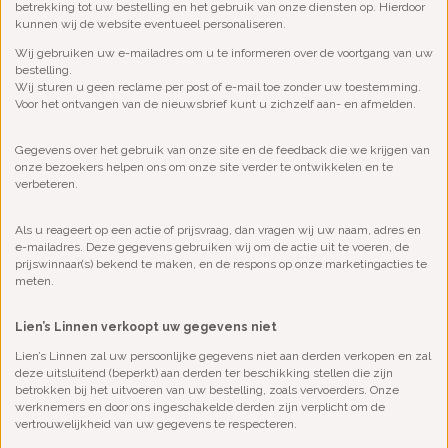
betrekking tot uw bestelling en het gebruik van onze diensten op. Hierdoor
kunnen wij de website eventueel personaliseren.
Wij gebruiken uw e-mailadres om u te informeren over de voortgang van uw
bestelling.
Wij sturen u geen reclame per post of e-mail toe zonder uw toestemming.
Voor het ontvangen van de nieuwsbrief kunt u zichzelf aan- en afmelden.
Gegevens over het gebruik van onze site en de feedback die we krijgen van
onze bezoekers helpen ons om onze site verder te ontwikkelen en te
verbeteren.
Als u reageert op een actie of prijsvraag, dan vragen wij uw naam, adres en
e-mailadres. Deze gegevens gebruiken wij om de actie uit te voeren, de
prijswinnaar(s) bekend te maken, en de respons op onze marketingacties te
meten.
Lien’s Linnen verkoopt uw gegevens niet
Lien’s Linnen zal uw persoonlijke gegevens niet aan derden verkopen en zal
deze uitsluitend (beperkt) aan derden ter beschikking stellen die zijn
betrokken bij het uitvoeren van uw bestelling, zoals vervoerders. Onze
werknemers en door ons ingeschakelde derden zijn verplicht om de
vertrouwelijkheid van uw gegevens te respecteren.