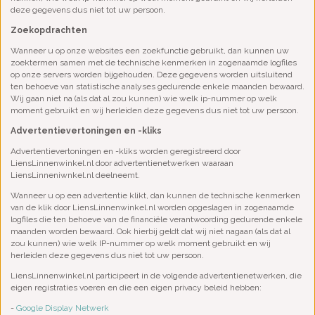
deze gegevens dus niet tot uw persoon.
Zoekopdrachten
Wanneer u op onze websites een zoekfunctie gebruikt, dan kunnen uw
zoektermen samen met de technische kenmerken in zogenaamde logfiles
op onze servers worden bijgehouden. Deze gegevens worden uitsluitend
ten behoeve van statistische analyses gedurende enkele maanden bewaard.
Wij gaan niet na (als dat al zou kunnen) wie welk ip-nummer op welk
moment gebruikt en wij herleiden deze gegevens dus niet tot uw persoon.
Advertentievertoningen en -kliks
Advertentievertoningen en -kliks worden geregistreerd door
LiensLinnenwinkel.nl door advertentienetwerken waaraan
LiensLinneniwnkel.nl deelneemt.
Wanneer u op een advertentie klikt, dan kunnen de technische kenmerken
van de klik door LiensLinnenwinkel.nl worden opgeslagen in zogenaamde
logfiles die ten behoeve van de financiële verantwoording gedurende enkele
maanden worden bewaard. Ook hierbij geldt dat wij niet nagaan (als dat al
zou kunnen) wie welk IP-nummer op welk moment gebruikt en wij
herleiden deze gegevens dus niet tot uw persoon.
LiensLinnenwinkel.nl participeert in de volgende advertentienetwerken, die
eigen registraties voeren en die een eigen privacy beleid hebben:
-
Google Display Netwerk