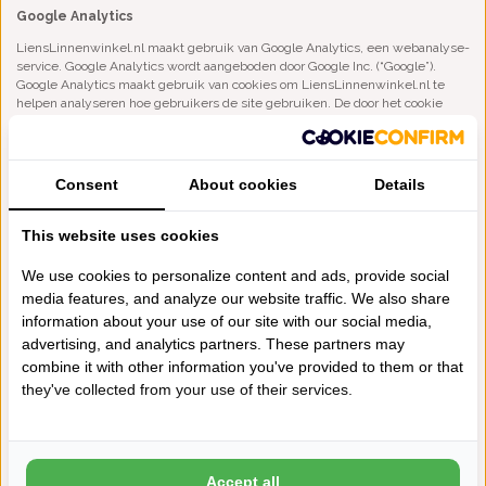
Google Analytics
LiensLinnenwinkel.nl maakt gebruik van Google Analytics, een webanalyse-
service. Google Analytics wordt aangeboden door Google Inc. (“Google”).
Google Analytics maakt gebruik van cookies om LiensLinnenwinkel.nl te
helpen analyseren hoe gebruikers de site gebruiken. De door het cookie
gegenereerde informatie over uw gebruik van de website (met inbegrip van
uw geanonimiseerde IP-adres) wordt overgebracht naar en door Google
opgeslagen op servers in de Verenigde Staten. Google gebruikt deze
informatie om bij te houden hoe u de website gebruikt, rapporten over de
Consent
About cookies
Details
website-activiteit op te stellen voor website-exploitanten en andere diensten
aan te bieden met betrekking tot website-activiteit en internetgebruik.
Google mag deze informatie aan derden verschaffen indien Google hiertoe
This website uses cookies
wettelijk wordt verplicht, of voor zover deze derden de informatie namens
Google verwerkt. Google kan uw IP-adres niet combineren met andere
We use cookies to personalize content and ads, provide social
gegevens waarover Google beschikt.
media features, and analyze our website traffic. We also share
Zie onze
cookieverklaring
voor meer info en uitleg
information about your use of our site with our social media,
advertising, and analytics partners. These partners may
---------------------------------------------------------
combine it with other information you've provided to them or that
AVG 2.0 per 25 mei 2018
they've collected from your use of their services.
Privacyverklaring LiensLinnenwinkel.nl
Via onze webwinkel worden privacygevoelige gegevens oftewel
persoonsgegevens verwerkt. LiensLinnenwinkel.nl acht een zorgvuldige
Accept all
omgang met persoonsgegevens van groot belang. Persoonlijke gegevens