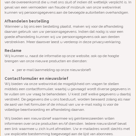
van de overeenkomst die u met ons sluit of indien dit wettelijk verplicht is. In
geval van een vermoeden van fraude of misbruik van onze webwinkel
kunnen wij persoonsgegevens aan de bevoegde autoriteiten overhandigen.
Afhandelen bestelling
Wanneer u bij ons een bestelling plaatst, maken wij voor de afhandeling
daarvan gebruik van uw persoonsgegevens. Indien dat nodig is voor een
goede afhandeling kunnen wij uw persoonsgegevens ook aan derden
verstrekken. Meer daarover leest u verderop in deze privacyverklaring.
Reclame
Wij kunnen u, naast de informatie op onze website, ook op de hoogte
brengen van onze nieuwe producten en diensten:
per e-mail (aanmelding op onze nieuwsbrief)
Contactformulier
en nieuwsbrief
Wij bieden via onze webwinkel de mogelijkheid om vragen te stellen
middels een contactformulier, waarbij u gevraagd wordt diverse gegevens in
te vullen om uw vraag te behandelen. U kiest zelf welke gegevens u daarbij
verstrekt. De gegevens die u ons toestuurt, worden bewaard zolang als naar
de aard van het formulier of de inhoud van uw e-mail nodig is voor de
volledige beantwoording en afhandeling daarvan.
Wij bieden een nieuwsbrief waarmee wij geïnteresseerden willen
informeren over onze producten en/of diensten. Iedere nieuwsbrief bevat
een link waarmee u zich kunt afmelden. Uw e-mailadres wordt slechts met
uw expliciete toestemming toegevoegd aan de lijst van abonnees.