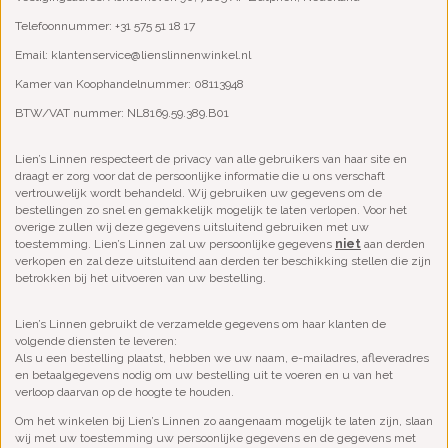
Telefoonnummer: +31 575 51 18 17
Email:
klantenservice@lienslinnenwinkel.nl
Kamer van Koophandelnummer: 08113948
BTW/VAT nummer: NL8169.59.389.B01
Lien’s Linnen respecteert de privacy van alle gebruikers van haar site en
draagt er zorg voor dat de persoonlijke informatie die u ons verschaft
vertrouwelijk wordt behandeld. Wij gebruiken uw gegevens om de
bestellingen zo snel en gemakkelijk mogelijk te laten verlopen. Voor het
overige zullen wij deze gegevens uitsluitend gebruiken met uw
toestemming. Lien’s Linnen zal uw persoonlijke gegevens
niet
aan derden
verkopen en zal deze uitsluitend aan derden ter beschikking stellen die zijn
betrokken bij het uitvoeren van uw bestelling.
Lien’s Linnen gebruikt de verzamelde gegevens om haar klanten de
volgende diensten te leveren:
Als u een bestelling plaatst, hebben we uw naam, e-mailadres, afleveradres
en betaalgegevens nodig om uw bestelling uit te voeren en u van het
verloop daarvan op de hoogte te houden.
Om het winkelen bij Lien’s Linnen zo aangenaam mogelijk te laten zijn, slaan
wij met uw toestemming uw persoonlijke gegevens en de gegevens met