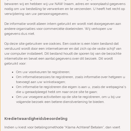
bewaren wij en hebben wij uw NAW (naam, adres en woonplaats) gegevens
nodig om uw bestelling te verwerken en te verzenden. U heeft het recht op
verwijdering van uw persoonsgegevens.
De informatie wordt alleen intern gebruikt en wordt niet doorgegeven aan
andere organisaties voor commerciële doeleinden. Wij verkopen uw
gegevens dus niet.
Op deze site gebruiken we cookies. Een cookie is een klein bestand dat
verstuurd wordt door een internetserver en dat zich op de vaste schijf van
uw computer installeert. Dit bestand houdt de sporen bij van de bezochte
internetsite en bevat een aantal gegevens over dit bezoek. Dit wordt
gebruikt voor:
Om uw voorkeuren te registreren;
Om informatiesessies te registreren, zoals informatie over hetgeen u
toevoegt aan uw winkelwagen;
Om informatie te registreren die eigen is aan u, zoals de webpagina's
die u geraadpleegd hebt om naar onze site te gaan;
Om uw vroegere activiteiten op de site te registreren, om u bij uw
volgende bezoek een betere dienstverlening te bieden.
Kredietwaardigheidsbeoordeling
Indien u kiest voor betalingsmethode “Klarna Achteraf Betalen”, dan voert