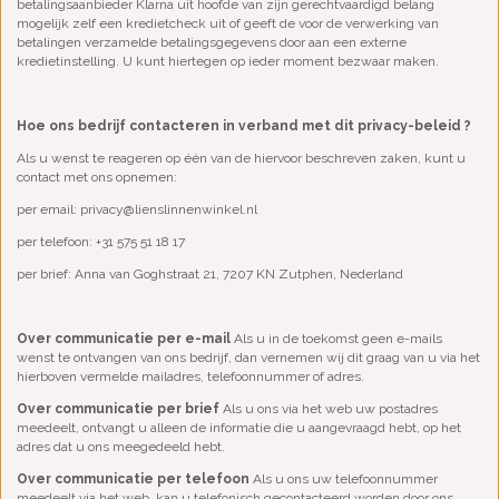
betalingsaanbieder Klarna uit hoofde van zijn gerechtvaardigd belang
mogelijk zelf een kredietcheck uit of geeft de voor de verwerking van
betalingen verzamelde betalingsgegevens door aan een externe
kredietinstelling. U kunt hiertegen op ieder moment bezwaar maken.
Hoe ons bedrijf contacteren in verband met dit privacy-beleid ?
Als u wenst te reageren op één van de hiervoor beschreven zaken, kunt u
contact met ons opnemen:
per email:
privacy@lienslinnenwinkel.nl
per telefoon: +31 575 51 18 17
per brief: Anna van Goghstraat 21, 7207 KN Zutphen, Nederland
Over communicatie per e-mail
Als u in de toekomst geen e-mails
wenst te ontvangen van ons bedrijf, dan vernemen wij dit graag van u via het
hierboven vermelde mailadres, telefoonnummer of adres.
Over communicatie per brief
Als u ons via het web uw postadres
meedeelt, ontvangt u alleen de informatie die u aangevraagd hebt, op het
adres dat u ons meegedeeld hebt.
Over communicatie per telefoon
Als u ons uw telefoonnummer
meedeelt via het web, kan u telefonisch gecontacteerd worden door ons