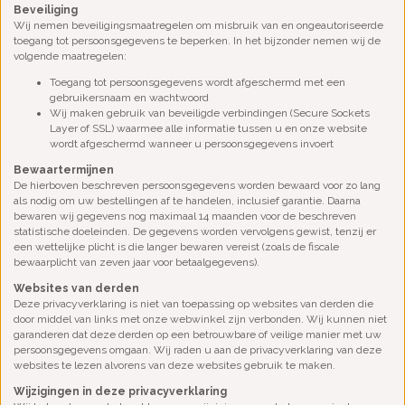
Beveiliging
Wij nemen beveiligingsmaatregelen om misbruik van en ongeautoriseerde
toegang tot persoonsgegevens te beperken. In het bijzonder nemen wij de
volgende maatregelen:
Toegang tot persoonsgegevens wordt afgeschermd met een
gebruikersnaam en wachtwoord
Wij maken gebruik van beveiligde verbindingen (Secure Sockets
Layer of SSL) waarmee alle informatie tussen u en onze website
wordt afgeschermd wanneer u persoonsgegevens invoert
Bewaartermijnen
De hierboven beschreven persoonsgegevens worden bewaard voor zo lang
als nodig om uw bestellingen af te handelen, inclusief garantie. Daarna
bewaren wij gegevens nog maximaal 14 maanden voor de beschreven
statistische doeleinden. De gegevens worden vervolgens gewist, tenzij er
een wettelijke plicht is die langer bewaren vereist (zoals de fiscale
bewaarplicht van zeven jaar voor betaalgegevens).
Websites van derden
Deze privacyverklaring is niet van toepassing op websites van derden die
door middel van links met onze webwinkel zijn verbonden. Wij kunnen niet
garanderen dat deze derden op een betrouwbare of veilige manier met uw
persoonsgegevens omgaan. Wij raden u aan de privacyverklaring van deze
websites te lezen alvorens van deze websites gebruik te maken.
Wijzigingen in deze privacyverklaring