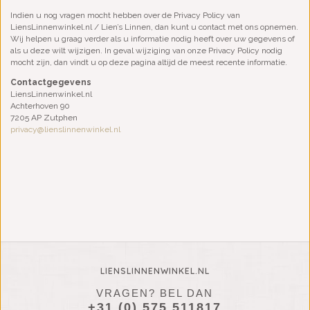
Indien u nog vragen mocht hebben over de Privacy Policy van
LiensLinnenwinkel.nl / Lien’s Linnen, dan kunt u contact met ons opnemen.
Wij helpen u graag verder als u informatie nodig heeft over uw gegevens of
als u deze wilt wijzigen. In geval wijziging van onze Privacy Policy nodig
mocht zijn, dan vindt u op deze pagina altijd de meest recente informatie.
Contactgegevens
LiensLinnenwinkel.nl
Achterhoven 90
7205 AP Zutphen
privacy@lienslinnenwinkel.nl
LIENSLINNENWINKEL.NL
VRAGEN? BEL DAN
+31 (0) 575 511817