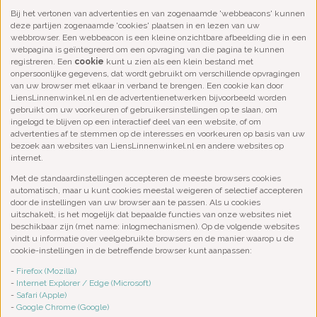
Bij het vertonen van advertenties en van zogenaamde 'webbeacons' kunnen
deze partijen zogenaamde 'cookies' plaatsen in en lezen van uw
webbrowser. Een webbeacon is een kleine onzichtbare afbeelding die in een
webpagina is geïntegreerd om een opvraging van die pagina te kunnen
registreren. Een
cookie
kunt u zien als een klein bestand met
onpersoonlijke gegevens, dat wordt gebruikt om verschillende opvragingen
van uw browser met elkaar in verband te brengen. Een cookie kan door
LiensLinnenwinkel.nl en de advertentienetwerken bijvoorbeeld worden
gebruikt om uw voorkeuren of gebruikersinstellingen op te slaan, om
ingelogd te blijven op een interactief deel van een website, of om
advertenties af te stemmen op de interesses en voorkeuren op basis van uw
bezoek aan websites van LiensLinnenwinkel.nl en andere websites op
internet.
Met de standaardinstellingen accepteren de meeste browsers cookies
automatisch, maar u kunt cookies meestal weigeren of selectief accepteren
door de instellingen van uw browser aan te passen. Als u cookies
uitschakelt, is het mogelijk dat bepaalde functies van onze websites niet
beschikbaar zijn (met name: inlogmechanismen). Op de volgende websites
vindt u informatie over veelgebruikte browsers en de manier waarop u de
cookie-instellingen in de betreffende browser kunt aanpassen:
-
Firefox (Mozilla)
-
Internet Explorer / Edge (Microsoft)
-
Safari (Apple)
-
Google Chrome (Google)