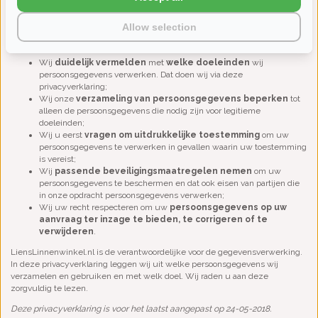
worden door ons dan ook zorgvuldig verwerkt en beveiligd.
Allow selection
Bij onze verwerking houden wij ons aan de eisen die de privacywetgeving
stelt. Dat betekent onder andere dat:
Wij
duidelijk vermelden
met
welke doeleinden
wij
persoonsgegevens verwerken. Dat doen wij via deze
privacyverklaring;
Wij onze
verzameling van persoonsgegevens beperken
tot
alleen de persoonsgegevens die nodig zijn voor legitieme
doeleinden;
Wij u eerst
vragen om uitdrukkelijke toestemming
om uw
persoonsgegevens te verwerken in gevallen waarin uw toestemming
is vereist;
Wij
passende beveiligingsmaatregelen nemen
om uw
persoonsgegevens te beschermen en dat ook eisen van partijen die
in onze opdracht persoonsgegevens verwerken;
Wij uw recht respecteren om uw
persoonsgegevens op uw
aanvraag ter inzage te bieden, te corrigeren of te
verwijderen
.
LiensLinnenwinkel.nl is de verantwoordelijke voor de gegevensverwerking.
In deze privacyverklaring leggen wij uit welke persoonsgegevens wij
verzamelen en gebruiken en met welk doel. Wij raden u aan deze
zorgvuldig te lezen.
Deze privacyverklaring is voor het laatst aangepast op 24-05-2018.