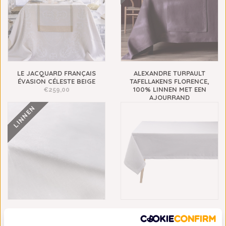
LE JACQUARD FRANÇAIS
ALEXANDRE TURPAULT
ÉVASION CÉLESTE BEIGE
TAFELLAKENS FLORENCE,
100% LINNEN MET EEN
€259,00
AJOURRAND
€149,70
€134,73
LINNEN
MIRABEL SLABBINCK UNI
LE JACQUARD FRANÇAIS
MARO TAFELLINNEN, 100%
PORTOFINO WHITE, VANAF