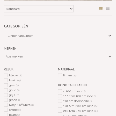
CATEGORIEËN
MERKEN
KLEUR
MATERIAAL
blauw
linnen
(18)
(23)
bruin
(15)
ROND TAFELLAKEN
geel
(4)
goud
(2)
< 100 cm rond
(1)
grijs
(17)
100 t/m 160 cm rond
(2)
groen
(8)
170 cm doorsnede
(1)
ivory / offwhite
(7)
170 t/m 200 cm rond
(24)
oranje
(6)
210 t/m 260 cm rond
(18)
paars
(2)
> 260 cm rond
(1)