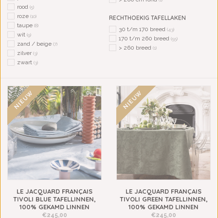
rood
(5)
roze
(10)
RECHTHOEKIG TAFELLAKEN
taupe
(8)
30 t/m 170 breed
(43)
wit
(9)
170 t/m 260 breed
(55)
zand / beige
(7)
> 260 breed
(1)
zilver
(3)
zwart
(3)
NIEUW
NIEUW
LE JACQUARD FRANÇAIS
LE JACQUARD FRANÇAIS
TIVOLI BLUE TAFELLINNEN,
TIVOLI GREEN TAFELLINNEN,
100% GEKAMD LINNEN
100% GEKAMD LINNEN
€245,00
€245,00