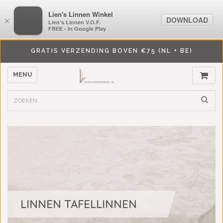
LiensLinnenwinkel.nl
Lien's Linnen Winkel
DOWNLOAD
DOWNLOAD
×
×
Lien's Linnen V.O.F.
Lien's Linnen V.O.F.
FREE - In Google Play
FREE - In Google Play
GRATIS VERZENDING BOVEN €75 (NL + BE)
MENU
LINNEN TAFELLINNEN