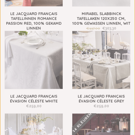
LE JACQUARD FRANÇAIS
MIRABEL SLABBINCK
TAFELLINNEN ROMANCE
TAFELLAKEN 120X250 CM,
PASSION RED, 100% GEKAMD
100% GEWASSEN LINNEN, WIT
LINNEN
€337,00
€303,30
€109,00
LE JACQUARD FRANÇAIS
LE JACQUARD FRANÇAIS
ÉVASION CÉLESTE WHITE
ÉVASION CÉLESTE GREY
€259,00
€259,00
14 KLEUREN