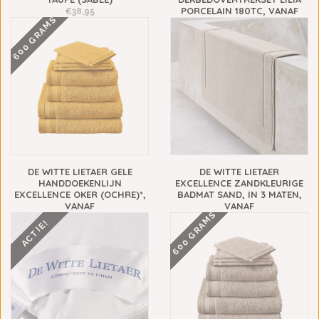
PORCELAIN 180TC, VANAF
€38,95
600 GRAMS
€79,95
€39,95
DE WITTE LIETAER GELE
DE WITTE LIETAER
HANDDOEKENLIJN
EXCELLENCE ZANDKLEURIGE
EXCELLENCE OKER (OCHRE)*,
BADMAT SAND, IN 3 MATEN,
VANAF
VANAF
600 GRAMS
€3,95
€32,95
ACTIE!