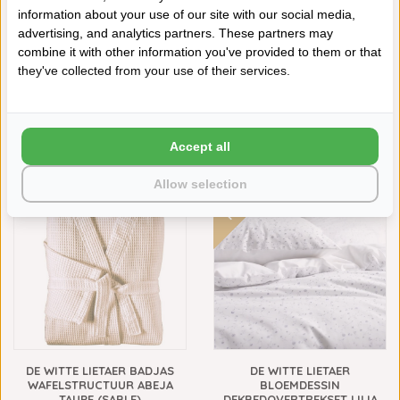
information about your use of our site with our social media,
advertising, and analytics partners. These partners may
combine it with other information you've provided to them or that
they've collected from your use of their services.
DE WITTE LIETAER ALASKA GEL
DE WITTE LIETAER
HOOFDKUSSEN
HANDDOEKENLIJN
Accept all
EXCELLENCE SAND
€119,95
€59,95
€3,95
Allow selection
NIEUW
DE WITTE LIETAER BADJAS
DE WITTE LIETAER
WAFELSTRUCTUUR ABEJA
BLOEMDESSIN
TAUPE (SABLE)
DEKBEDOVERTREKSET LILIA