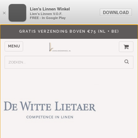
LiensLinnenwinkel.nl
Lien's Linnen Winkel
DOWNLOAD
DOWNLOAD
×
×
Lien's Linnen V.O.F.
Lien's Linnen V.O.F.
FREE - In Google Play
FREE - In Google Play
GRATIS VERZENDING BOVEN €75 (NL + BE)
MENU