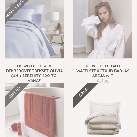
MINUS 50%
€79,95
€39,00
DE WITTE LIETAER
DE WITTE LIETAER
DEKBEDOVERTREKSET OLIVIA
WAFELSTRUCTUUR BADJAS
(UNI) SERENITY 200 TC,
ABEJA WIT
VANAF
€38,95
€79,95
€39,98
ACTIE!
SALE