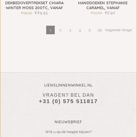
DEKBEDOVERTREKSET CHIARA
HANDDOEKEN STEPHANIE
WINTER MOSS 200TC, VANAF
CARAMEL, VANAF
€99,95
€69,95
€15,80
€7,90
1
2
3
4
5
29
Volgende Vorige
LIENSLINNENWINKEL.NL
VRAGEN? BEL DAN
+31 (0) 575 511817
NIEUWSBRIEF
Wilt u op de hoogte blijven?