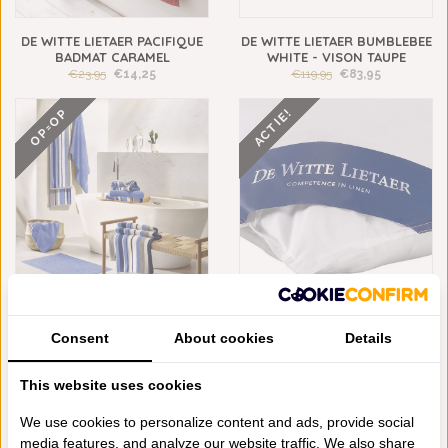
DE WITTE LIETAER PACIFIQUE
DE WITTE LIETAER BUMBLEBEE
BADMAT CARAMEL
WHITE - VISON TAUPE
€23,95
€14,25
€119,95
€83,95
ACTIE!
OP=OP
DE WITTE LIETAER
DE WITTE LIETAER DUCKY
GESTREEPTE OPHELIA
KUSSEN EENDENDONS EN
Consent
About cookies
Details
HANDDOEKENLIJN
VEREN 60X70 CM / 70X60 CM
QUADRUPPLE, VANAF
€99,95
€49,98
600 GRAMS
€17,95
€10,95
This website uses cookies
SALE
We use cookies to personalize content and ads, provide social
media features, and analyze our website traffic. We also share