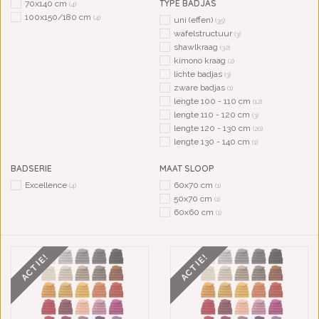
TYPE BADJAS
70x140 cm
(4)
100x150/180 cm
(4)
uni (effen)
(35)
wafelstructuur
(3)
shawlkraag
(32)
kimono kraag
(2)
lichte badjas
(3)
zware badjas
(1)
lengte 100 - 110 cm
(12)
lengte 110 - 120 cm
(3)
lengte 120 - 130 cm
(20)
lengte 130 - 140 cm
(1)
BADSERIE
MAAT SLOOP
Excellence
60x70 cm
(4)
(1)
50x70 cm
(1)
60x60 cm
(1)
ACTIE!
ACTIE!