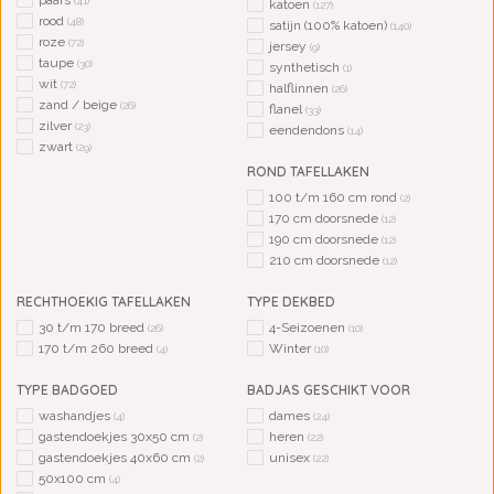
paars
(41)
katoen
(127)
rood
(48)
satijn (100% katoen)
(140)
roze
(72)
jersey
(9)
taupe
(30)
synthetisch
(1)
wit
(72)
halflinnen
(26)
zand / beige
(26)
flanel
(33)
zilver
(23)
eendendons
(14)
zwart
(29)
ROND TAFELLAKEN
100 t/m 160 cm rond
(2)
170 cm doorsnede
(12)
190 cm doorsnede
(12)
210 cm doorsnede
(12)
RECHTHOEKIG TAFELLAKEN
TYPE DEKBED
30 t/m 170 breed
4-Seizoenen
(26)
(10)
170 t/m 260 breed
Winter
(4)
(10)
TYPE BADGOED
BADJAS GESCHIKT VOOR
washandjes
dames
(4)
(24)
gastendoekjes 30x50 cm
heren
(2)
(22)
gastendoekjes 40x60 cm
unisex
(2)
(22)
50x100 cm
(4)