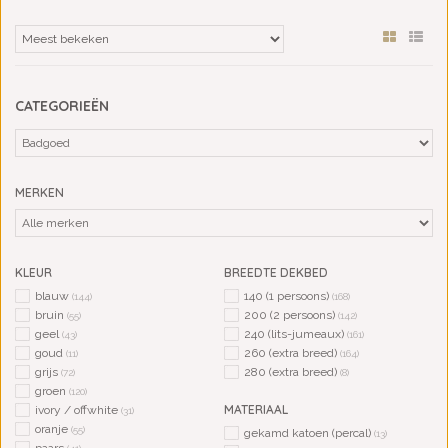
CATEGORIEËN
MERKEN
KLEUR
BREEDTE DEKBED
blauw
140 (1 persoons)
(144)
(168)
bruin
200 (2 persoons)
(55)
(142)
geel
240 (lits-jumeaux)
(43)
(161)
goud
260 (extra breed)
(11)
(164)
grijs
280 (extra breed)
(72)
(8)
groen
(120)
MATERIAAL
ivory / offwhite
(31)
oranje
(55)
gekamd katoen (percal)
(13)