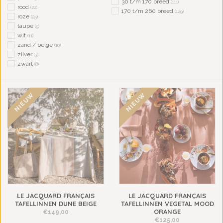
30 t/m 170 breed
(111)
rood
(22)
170 t/m 260 breed
(129)
roze
(25)
taupe
(9)
wit
(11)
zand / beige
(10)
zilver
(3)
zwart
(8)
NIEUW
NIEUW
LE JACQUARD FRANÇAIS
LE JACQUARD FRANÇAIS
TAFELLINNEN DUNE BEIGE
TAFELLINNEN VEGETAL MOOD
ORANGE
€149,00
€125,00