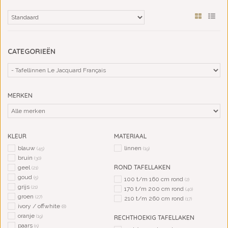
CATEGORIEËN
MERKEN
KLEUR
MATERIAAL
blauw
linnen
(45)
(19)
bruin
(30)
ROND TAFELLAKEN
geel
(21)
goud
(5)
100 t/m 160 cm rond
(2)
grijs
(21)
170 t/m 200 cm rond
(40)
groen
(27)
210 t/m 260 cm rond
(17)
ivory / offwhite
(8)
oranje
(19)
RECHTHOEKIG TAFELLAKEN
paars
(5)