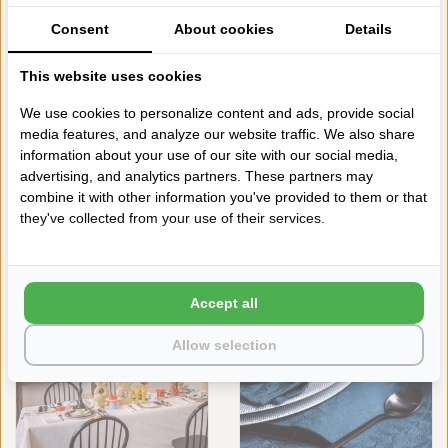
VEGETAL MOOD BEIGE, 100%
GOJI
KATOEN, VANAF
€125,00
Consent
About cookies
Details
€149,00
This website uses cookies
We use cookies to personalize content and ads, provide social
media features, and analyze our website traffic. We also share
information about your use of our site with our social media,
advertising, and analytics partners. These partners may
combine it with other information you've provided to them or that
they've collected from your use of their services.
LE JACQUARD FRANÇAIS
LE JACQUARD FRANÇAIS
GECOAT TAFELLINNEN
TAFELLINNEN VEGETAL MOOD
VEGETAL MOOD GOJI, 100%
WHITE
KATOEN, VANAF
€125,00
Accept all
€149,00
Allow selection