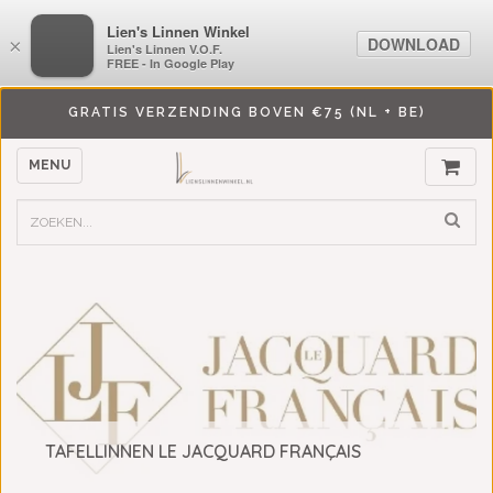
LiensLinnenwinkel.nl
Lien's Linnen Winkel
DOWNLOAD
DOWNLOAD
×
×
Lien's Linnen V.O.F.
Lien's Linnen V.O.F.
FREE - In Google Play
FREE - In Google Play
GRATIS VERZENDING BOVEN €75 (NL + BE)
MENU
TAFELLINNEN LE JACQUARD FRANÇAIS