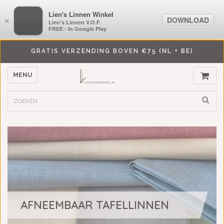
LiensLinnenwinkel.nl
Lien's Linnen Winkel
DOWNLOAD
DOWNLOAD
×
×
Lien's Linnen V.O.F.
Lien's Linnen V.O.F.
FREE - In Google Play
FREE - In Google Play
GRATIS VERZENDING BOVEN €75 (NL + BE)
MENU
AFNEEMBAAR TAFELLINNEN