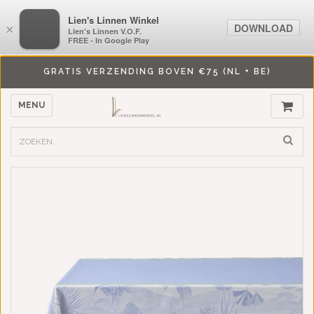
LiensLinnenwinkel.nl
Lien's Linnen Winkel
DOWNLOAD
DOWNLOAD
×
×
Lien's Linnen V.O.F.
Lien's Linnen V.O.F.
FREE - In Google Play
FREE - In Google Play
GRATIS VERZENDING BOVEN €75 (NL + BE)
MENU