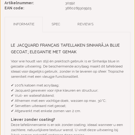
Artikelnummer:
30592
EAN code:
3660269305925
INFORMATIE
SPEC
REVIEWS
LE JACQUARD FRANÇAIS TAFELLAKEN SINHARÂJA BLUE
GECOAT; ELEGANTIE MET GEMAK
Voor wie houdt van stijl én praktisch gebruik is er Sinharâja blue in
gecoate uitvoering. De beschermende acryllaag maakt dit tafelkleed
ideaal voor dagelijks gebruik, zonder in te leveren op sfeer. Tropische
sereniteit met een vleugje functionaliteit.
✔ 100% katoen met acryllaag;
✔ Jacquard geweven voor rijke kleuren en structuur;
✔ Vuil- en waterafstotend;
✔ Afnemen met een vochtige doek, wassen op max. 30°C;
✔ Servetten uiteraard niet gecoat;
✔ Afgewerkt met enkele zomen van 2 cm.
Liever zonder coating?
Deze tafellinnenserie is er ook zonder coating; ideaal wanneer u een
zachtere, natuurlijkere textuur wenst. U vindt deze uitvoering bij
"Vaak samen gekocht" onderaan deze pagina.