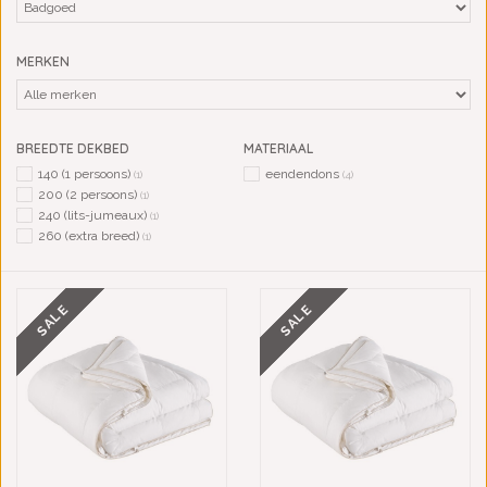
MERKEN
BREEDTE DEKBED
MATERIAAL
140 (1 persoons)
eendendons
(1)
(4)
200 (2 persoons)
(1)
240 (lits-jumeaux)
(1)
260 (extra breed)
(1)
SALE
SALE