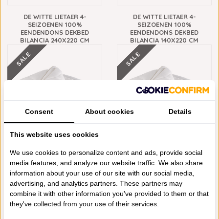
DE WITTE LIETAER 4-
DE WITTE LIETAER 4-
SEIZOENEN 100%
SEIZOENEN 100%
EENDENDONS DEKBED
EENDENDONS DEKBED
BILANCIA 240X220 CM
BILANCIA 140X220 CM
€1.399,95
€699,95
€899,95
€449,95
SALE
SALE
Consent
About cookies
Details
This website uses cookies
DE WITTE LIETAER 4-
DE WITTE LIETAER 4-
We use cookies to personalize content and ads, provide social
SEIZOENEN 100%
SEIZOENEN 100%
media features, and analyze our website traffic. We also share
EENDENDONS DEKBED
EENDENDONS DEKBED
information about your use of our site with our social media,
BILANCIA 260X240 CM
BILANCIA 200X220 CM
€1.699,95
€849,95
€1.199,95
€599,95
advertising, and analytics partners. These partners may
combine it with other information you've provided to them or that
they've collected from your use of their services.