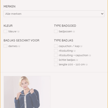
MERKEN
KLEUR
TYPE BADGOED
blauw
badjassen
(1)
(1)
BADJAS GESCHIKT VOOR
TYPE BADJAS
dames
capuchon / kap
(1)
(1)
ritssluiting
(1)
ritssluiting + capuchon
(1)
lichte badjas
(1)
lengte 100 - 110 cm
(1)