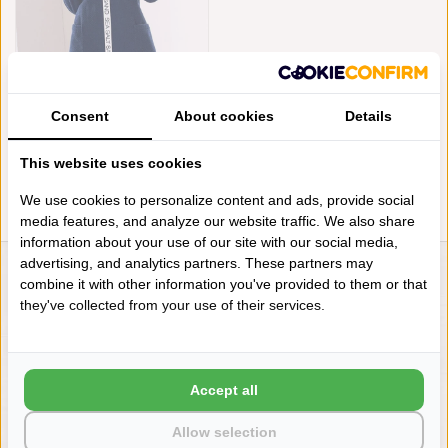
CAWÖ DAMES BADJAS MARINE
BLAUW, SEA SALT SAND 3101
Consent
(133)
About cookies
Details
€129,90
This website uses cookies
We use cookies to personalize content and ads, provide social
media features, and analyze our website traffic. We also share
information about your use of our site with our social media,
advertising, and analytics partners. These partners may
combine it with other information you've provided to them or that
LIENSLINNENWINKEL.NL
they've collected from your use of their services.
VRAGEN? BEL DAN
+31 (0) 575 511817
Accept all
NIEUWSBRIEF
Allow selection
Wilt u op de hoogte blijven?