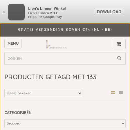
LiensLinnenwinkel.nl
Lien's Linnen Winkel
DOWNLOAD
DOWNLOAD
×
×
Lien's Linnen V.O.F.
Lien's Linnen V.O.F.
FREE - In Google Play
FREE - In Google Play
GRATIS VERZENDING BOVEN €75 (NL + BE)
MENU
PRODUCTEN GETAGD MET 133
CATEGORIEËN