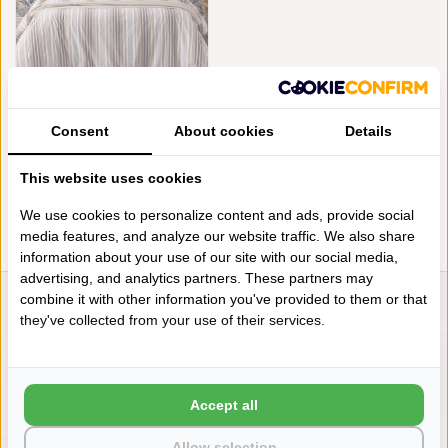
ALEXANDRE TURPAULT -
PORQUEROLLE 200TC, GOTS,
Consent
About cookies
Details
VANAF
€223,10
This website uses cookies
We use cookies to personalize content and ads, provide social
media features, and analyze our website traffic. We also share
information about your use of our site with our social media,
advertising, and analytics partners. These partners may
combine it with other information you've provided to them or that
LIENSLINNENWINKEL.NL
they've collected from your use of their services.
VRAGEN? BEL DAN
+31 (0) 575 511817
Accept all
NIEUWSBRIEF
Allow selection