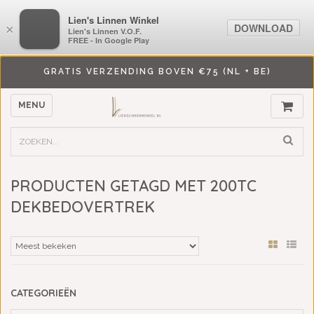
LiensLinnenwinkel.nl
Lien's Linnen Winkel
DOWNLOAD
DOWNLOAD
×
×
Lien's Linnen V.O.F.
Lien's Linnen V.O.F.
FREE - In Google Play
FREE - In Google Play
GRATIS VERZENDING BOVEN €75 (NL + BE)
MENU
PRODUCTEN GETAGD MET 200TC
DEKBEDOVERTREK
CATEGORIEËN