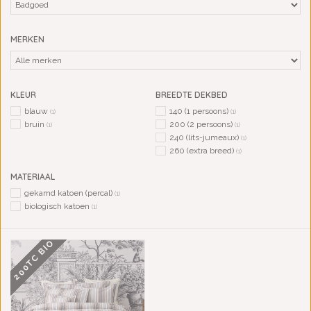
MERKEN
KLEUR
BREEDTE DEKBED
blauw
140 (1 persoons)
(1)
(1)
bruin
200 (2 persoons)
(1)
(1)
240 (lits-jumeaux)
(1)
260 (extra breed)
(1)
MATERIAAL
gekamd katoen (percal)
(1)
biologisch katoen
(1)
200TC BIO