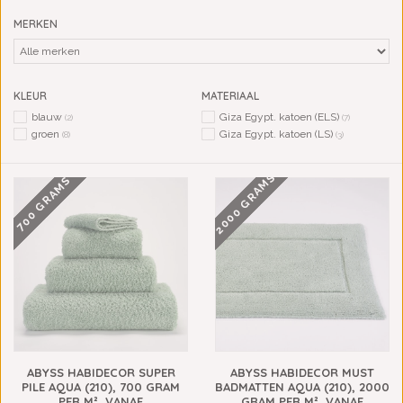
MERKEN
KLEUR
MATERIAAL
blauw
Giza Egypt. katoen (ELS)
(2)
(7)
groen
Giza Egypt. katoen (LS)
(8)
(3)
2000 GRAMS
700 GRAMS
ABYSS HABIDECOR SUPER
ABYSS HABIDECOR MUST
PILE AQUA (210), 700 GRAM
BADMATTEN AQUA (210), 2000
PER M², VANAF
GRAM PER M², VANAF