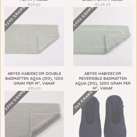
€16,50
€128,00
2200 GRAMS
1200 GRAMS
ABYSS HABIDECOR DOUBLE
ABYSS HABIDECOR
BADMATTEN AQUA (210), 1200
REVERSIBLE BADMATTEN
GRAM PER M², VANAF
AQUA (210), 2200 GRAM PER
M², VANAF
€85,00
2200 GRAMS
700 GRAMS
€148,00