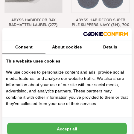
ABYSS HABIDECOR BAY
ABYSS HABIDECOR SUPER
BADMATTEN LAUREL (277),
PILE SLIPPERS NAVY (314), 700
2200 GRAM PER M², VANAF
GRAM PER M²
€275,00
€70,00
700 GRAMS
700 GRAMS
Consent
About cookies
Details
This website uses cookies
We use cookies to personalize content and ads, provide social
media features, and analyze our website traffic. We also share
information about your use of our site with our social media,
advertising, and analytics partners. These partners may
combine it with other information you've provided to them or that
ABYSS HABIDECOR SUPER
ABYSS HABIDECOR BADJAS
they've collected from your use of their services.
PILE SLIPPERS AQUA (210),
SUPER PILE AQUA (210), 700
700 GRAM PER M²
GRAM PER M², VANAF
€70,00
€263,00
2200 GRAMS
500 GRAMS
Accept all