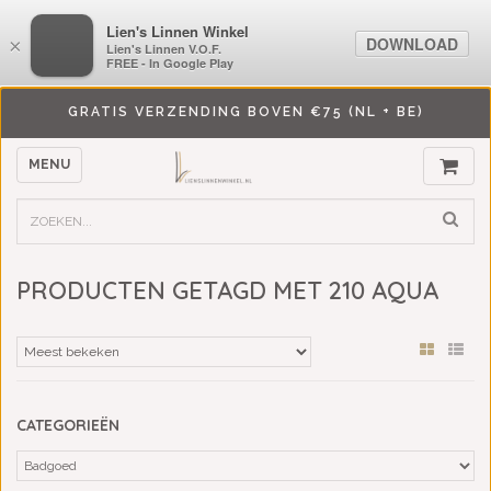
LiensLinnenwinkel.nl
Lien's Linnen Winkel
DOWNLOAD
DOWNLOAD
×
×
Lien's Linnen V.O.F.
Lien's Linnen V.O.F.
FREE - In Google Play
FREE - In Google Play
GRATIS VERZENDING BOVEN €75 (NL + BE)
MENU
PRODUCTEN GETAGD MET 210 AQUA
CATEGORIEËN