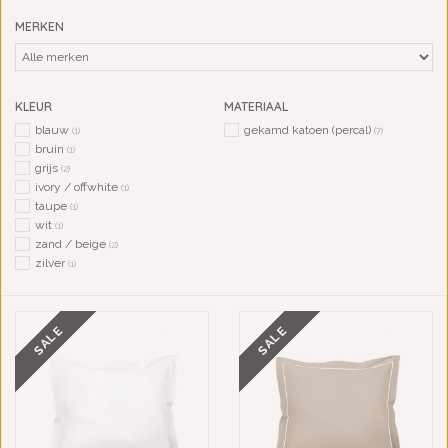
MERKEN
KLEUR
MATERIAAL
blauw
gekamd katoen (percal)
(1)
(7)
bruin
(1)
grijs
(2)
ivory / offwhite
(1)
taupe
(1)
wit
(1)
zand / beige
(2)
zilver
(1)
SALE
SALE