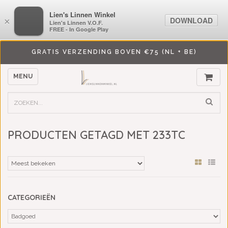
LiensLinnenwinkel.nl
Lien's Linnen Winkel
DOWNLOAD
DOWNLOAD
×
×
Lien's Linnen V.O.F.
Lien's Linnen V.O.F.
FREE - In Google Play
FREE - In Google Play
GRATIS VERZENDING BOVEN €75 (NL + BE)
MENU
PRODUCTEN GETAGD MET 233TC
CATEGORIEËN