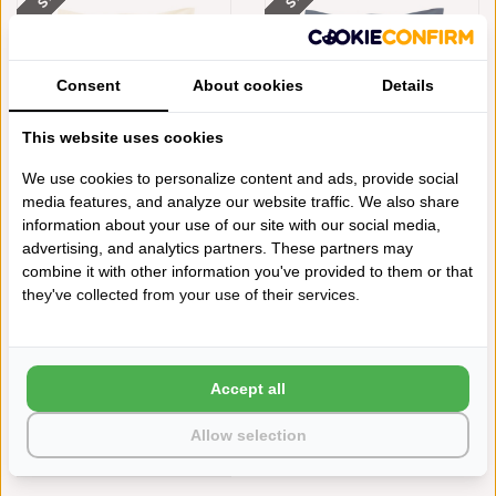
Consent
About cookies
Details
This website uses cookies
We use cookies to personalize content and ads, provide social
DE WITTE LIETAER CREME
DE WITTE LIETAER
media features, and analyze our website traffic. We also share
KUSSENSLOPEN MET
DONKERBLAUWE
information about your use of our site with our social media,
VOLANTS, BUMBLEBEE IVORY
KUSSENSLOPEN MET
advertising, and analytics partners. These partners may
VOLANTS, BUMBLEBEE
€34,95
€29,95
MARINE
combine it with other information you've provided to them or that
SALE
€34,95
€29,95
they've collected from your use of their services.
Accept all
Allow selection