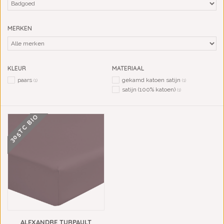
MERKEN
KLEUR
MATERIAAL
paars
gekamd katoen satijn
(1)
(1)
satijn (100% katoen)
(1)
305TC BIO
ALEXANDRE TURPAULT