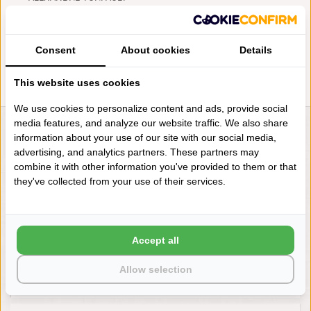
HOESLAKEN TEOPHILE 300TC
HELLEBORE BIOLOGISCH
KATOEN SATIJN 300TC
€105,95
Consent
About cookies
Details
This website uses cookies
We use cookies to personalize content and ads, provide social
media features, and analyze our website traffic. We also share
LIENSLINNENWINKEL.NL
information about your use of our site with our social media,
advertising, and analytics partners. These partners may
VRAGEN? BEL DAN
combine it with other information you've provided to them or that
+31 (0) 575 511817
they've collected from your use of their services.
NIEUWSBRIEF
Accept all
Wilt u op de hoogte blijven?
Word lid van onze mailinglijst:
Allow selection