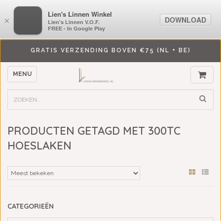
LiensLinnenwinkel.nl
Lien's Linnen Winkel
DOWNLOAD
DOWNLOAD
×
×
Lien's Linnen V.O.F.
Lien's Linnen V.O.F.
FREE - In Google Play
FREE - In Google Play
GRATIS VERZENDING BOVEN €75 (NL + BE)
MENU
PRODUCTEN GETAGD MET 300TC
HOESLAKEN
CATEGORIEËN