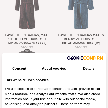
CAWÖ HEREN BADJAS, MAAT
CAWÖ HEREN BADJAS MAAT S
60, ROOD VELOURS, MET
BLAUW VELOURS, MET
KIMONOKRAAG 4839 (92)
KIMONOKRAAG 4839 (19)
€159,90
€159,90
Consent
About cookies
Details
This website uses cookies
We use cookies to personalize content and ads, provide social
media features, and analyze our website traffic. We also share
information about your use of our site with our social media,
CAWÖ HEREN BADJAS
advertising, and analytics partners. These partners may
ZWART/ZILVER VELOURS, MET