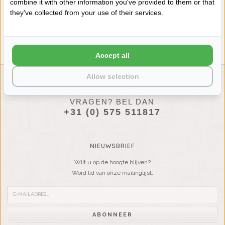
KIMONOKRAAG 4839 (79)
combine it with other information you've provided to them or that
€159,90
they've collected from your use of their services.
Accept all
Allow selection
LIENSLINNENWINKEL.NL
VRAGEN? BEL DAN
+31 (0) 575 511817
NIEUWSBRIEF
Wilt u op de hoogte blijven?
Word lid van onze mailinglijst:
ABONNEER