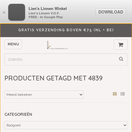
LiensLinnenwinkel.nl
Lien's Linnen Winkel
DOWNLOAD
DOWNLOAD
×
×
Lien's Linnen V.O.F.
Lien's Linnen V.O.F.
FREE - In Google Play
FREE - In Google Play
GRATIS VERZENDING BOVEN €75 (NL + BE)
MENU
PRODUCTEN GETAGD MET 4839
CATEGORIEËN