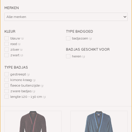
MERKEN
KLEUR
TYPE BADGOED
blauw
badjassen
(1)
(3)
rood
(1)
BADJAS GESCHIKT VOOR
zilver
(1)
zwart
(2)
heren
(3)
TYPE BADJAS
gestreept
(3)
kimono kraag
(3)
fleece buitenzijde
(3)
zware badjas
(3)
lengte 120 - 130 cm
(3)