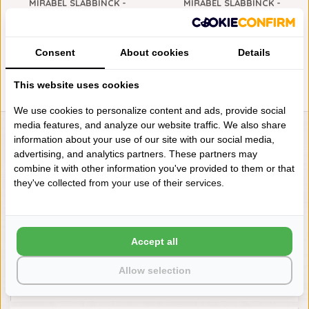
MIRABEL SLABBINCK -
MIRABEL SLABBINCK -
AMARELA SIERKUSSEN EN
AMARELA SIERKUSSENHOES
PLAID GOUD
EN PLAID ZILVER
€186,00
€186,00
Consent
About cookies
Details
This website uses cookies
We use cookies to personalize content and ads, provide social
media features, and analyze our website traffic. We also share
information about your use of our site with our social media,
LIENSLINNENWINKEL.NL
advertising, and analytics partners. These partners may
VRAGEN? BEL DAN
combine it with other information you've provided to them or that
+31 (0) 575 511817
they've collected from your use of their services.
NIEUWSBRIEF
Accept all
Wilt u op de hoogte blijven?
Word lid van onze mailinglijst:
Allow selection