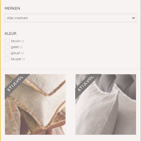
MERKEN
KLEUR
bruin
(2)
geel
(2)
goud
(2)
taupe
(2)
STIJLVOL
STIJLVOL