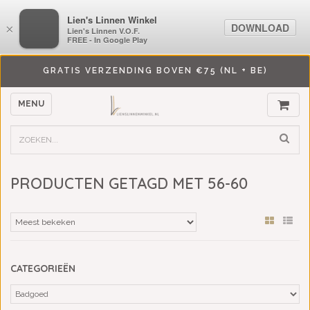
LiensLinnenwinkel.nl
Lien's Linnen Winkel
DOWNLOAD
DOWNLOAD
×
×
Lien's Linnen V.O.F.
Lien's Linnen V.O.F.
FREE - In Google Play
FREE - In Google Play
GRATIS VERZENDING BOVEN €75 (NL + BE)
MENU
PRODUCTEN GETAGD MET 56-60
CATEGORIEËN