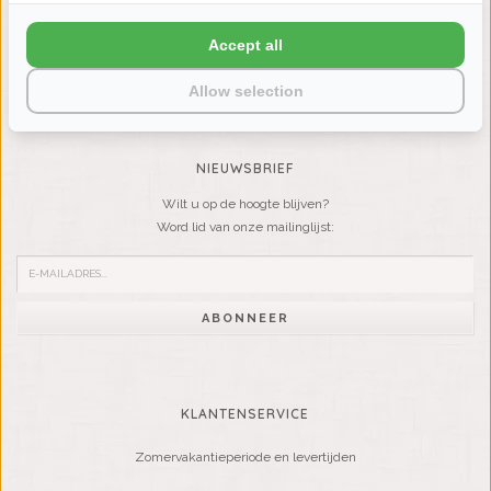
LIENSLINNENWINKEL.NL
Accept all
VRAGEN? BEL DAN
Allow selection
+31 (0) 575 511817
NIEUWSBRIEF
Wilt u op de hoogte blijven?
Word lid van onze mailinglijst:
ABONNEER
KLANTENSERVICE
Zomervakantieperiode en levertijden