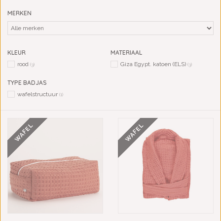
MERKEN
KLEUR
MATERIAAL
rood
Giza Egypt. katoen (ELS)
(3)
(3)
TYPE BADJAS
wafelstructuur
(1)
WAFEL
WAFEL