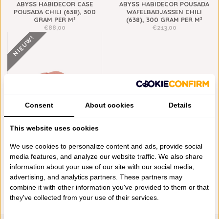
ABYSS HABIDECOR CASE
ABYSS HABIDECOR POUSADA
POUSADA CHILI (638), 300
WAFELBADJASSEN CHILI
GRAM PER M²
(638), 300 GRAM PER M²
€88,00
€213,00
NIEUW!
Consent
About cookies
Details
This website uses cookies
ABYSS HABIDECOR POUSADA
SLIPPERS CHILI (638), 300
We use cookies to personalize content and ads, provide social
GRAM PER M²
media features, and analyze our website traffic. We also share
€63,00
information about your use of our site with our social media,
advertising, and analytics partners. These partners may
combine it with other information you've provided to them or that
they've collected from your use of their services.