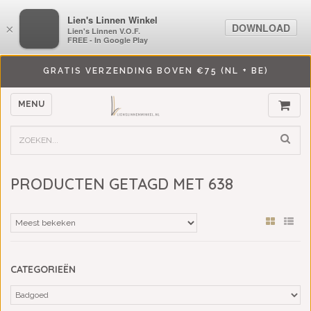
LiensLinnenwinkel.nl
Lien's Linnen Winkel
DOWNLOAD
DOWNLOAD
×
×
Lien's Linnen V.O.F.
Lien's Linnen V.O.F.
FREE - In Google Play
FREE - In Google Play
GRATIS VERZENDING BOVEN €75 (NL + BE)
MENU
PRODUCTEN GETAGD MET 638
CATEGORIEËN