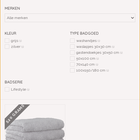
MERKEN
KLEUR
TYPE BADGOED
grijs
washandjes
(1)
(1)
zilver
waslapjes 30x30 cm
(1)
(1)
gastendoekjes 30x50 cm
(1)
50x100 cm
(1)
70x140 cm
(1)
100x150/180 cm
(1)
BADSERIE
Lifestyle
(1)
520 GRAMS