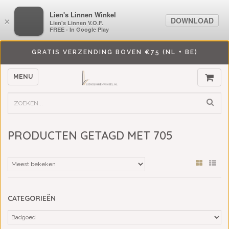
LiensLinnenwinkel.nl
Lien's Linnen Winkel
DOWNLOAD
DOWNLOAD
×
×
Lien's Linnen V.O.F.
Lien's Linnen V.O.F.
FREE - In Google Play
FREE - In Google Play
GRATIS VERZENDING BOVEN €75 (NL + BE)
MENU
PRODUCTEN GETAGD MET 705
CATEGORIEËN