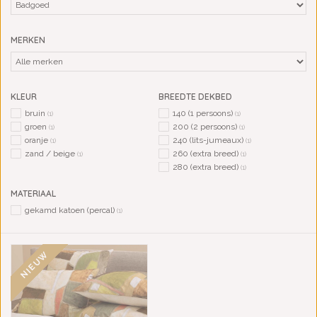
MERKEN
KLEUR
BREEDTE DEKBED
bruin
140 (1 persoons)
(1)
(1)
groen
200 (2 persoons)
(1)
(1)
oranje
240 (lits-jumeaux)
(1)
(1)
zand / beige
260 (extra breed)
(1)
(1)
280 (extra breed)
(1)
MATERIAAL
gekamd katoen (percal)
(1)
NIEUW