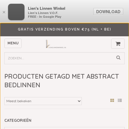
LiensLinnenwinkel.nl
Lien's Linnen Winkel
DOWNLOAD
DOWNLOAD
×
×
Lien's Linnen V.O.F.
Lien's Linnen V.O.F.
FREE - In Google Play
FREE - In Google Play
GRATIS VERZENDING BOVEN €75 (NL + BE)
MENU
PRODUCTEN GETAGD MET ABSTRACT
BEDLINNEN
CATEGORIEËN