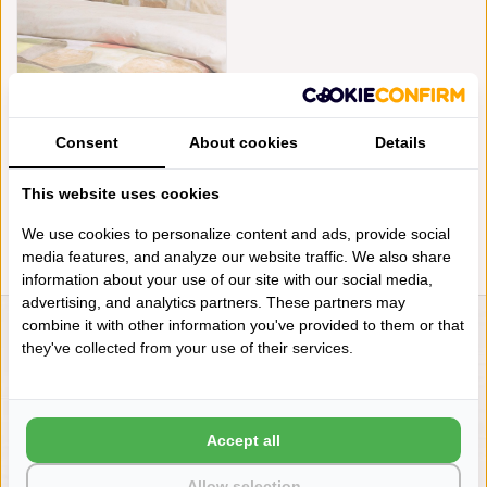
DESIGNERS GUILD
DEKBEDOVERTREK CLAY
Consent
About cookies
Details
COLLAGE TERRACOTTA 200TC
€125,15
This website uses cookies
We use cookies to personalize content and ads, provide social
media features, and analyze our website traffic. We also share
information about your use of our site with our social media,
advertising, and analytics partners. These partners may
combine it with other information you've provided to them or that
LIENSLINNENWINKEL.NL
they've collected from your use of their services.
VRAGEN? BEL DAN
+31 (0) 575 511817
Accept all
NIEUWSBRIEF
Allow selection