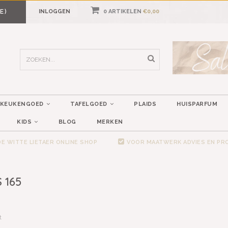
E)
INLOGGEN
0 ARTIKELEN
€0,00
KEUKENGOED
TAFELGOED
PLAIDS
HUISPARFUM
KIDS
BLOG
MERKEN
E WITTE LIETAER ONLINE SHOP
VOOR MAATWERK ADVIES EN P
 165
t