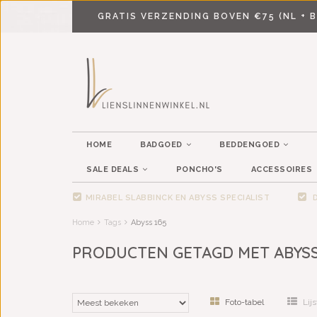
GRATIS VERZENDING BOVEN €75 (NL + B
HOME
BADGOED
BEDDENGOED
SALE DEALS
PONCHO'S
ACCESSOIRES
MIRABEL SLABBINCK EN ABYSS SPECIALIST
D
Home
Tags
Abyss 165
PRODUCTEN GETAGD MET ABYSS
Foto-tabel
Lijs