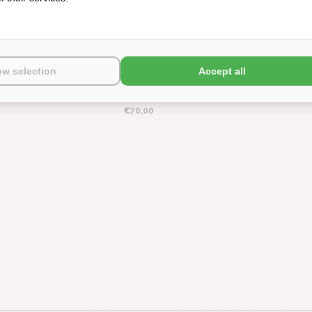
ow selection
Accept all
LL APPLE
ABYSS HABIDECOR AMIGO APPLE
M PER M²,
GREEN SLIPPERS (165), 400
GRAM PER M²
€70,00