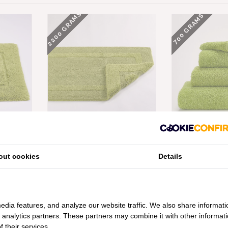
2200 GRAMS
700 GRAMS
 MUST
ABYSS HABIDECOR REVERSIBLE
ABYSS HABIDEC
N (165),
BADMATTEN APPLE GREEN (165),
APPLE GREEN (1
VANAF -
2200 GRAM PER M², VANAF
PER M²,
out cookies
Details
€148,00
€16
edia features, and analyze our website traffic. We also share informati
d analytics partners. These partners may combine it with other informat
 their services.