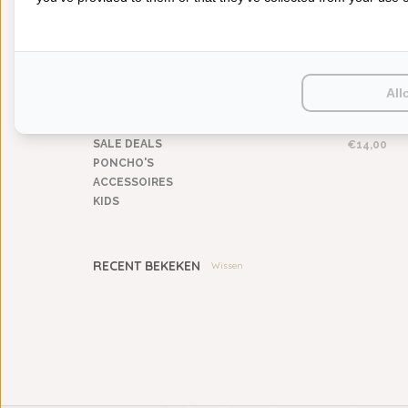
BEDDENGOED
KEUKENGOED
TAFELGOED
PLAIDS
HUISPARFUM
All
ABYSS HABIDECOR TWI
SIERKUSSENS
GREEN (165), 500 GRA
CADEAUS
VANAF
SALE DEALS
€14,00
PONCHO'S
ACCESSOIRES
KIDS
RECENT BEKEKEN
Wissen