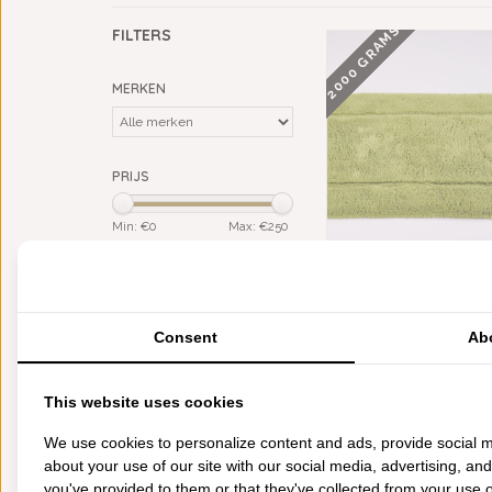
2000 GRAMS
FILTERS
MERKEN
PRIJS
Min: €
0
Max: €
250
KLEUR
ABYSS HABIDECOR
groen
(6)
BADMATTEN APPLE GREE
2000 GRAM PER M², 
Consent
Ab
MATERIAAL
€128,00
500 GRAMS
Giza Egypt. katoen (ELS)
(5)
Giza Egypt. katoen (LS)
(1)
This website uses cookies
We use cookies to personalize content and ads, provide social m
CATEGORIEËN
about your use of our site with our social media, advertising, an
BADGOED
you've provided to them or that they've collected from your use of