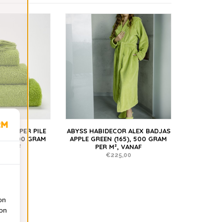
OR SUPER PILE
ABYSS HABIDECOR ALEX BADJAS
65), 700 GRAM
APPLE GREEN (165), 500 GRAM
 VANAF
PER M², VANAF
,50
€225,00
on
ion