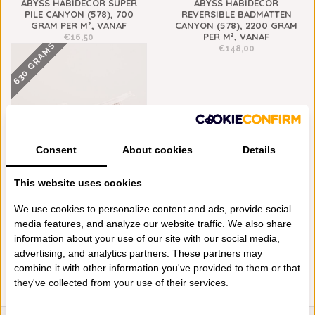
ABYSS HABIDECOR SUPER
ABYSS HABIDECOR
PILE CANYON (578), 700
REVERSIBLE BADMATTEN
GRAM PER M², VANAF
CANYON (578), 2200 GRAM
PER M², VANAF
€16,50
630 GRAMS
€148,00
Consent
About cookies
Details
This website uses cookies
ABYSS HABIDECOR CASE
VASCO CANYON (578), 630
We use cookies to personalize content and ads, provide social
GRAM PER M²
media features, and analyze our website traffic. We also share
€88,00
information about your use of our site with our social media,
advertising, and analytics partners. These partners may
combine it with other information you've provided to them or that
they've collected from your use of their services.