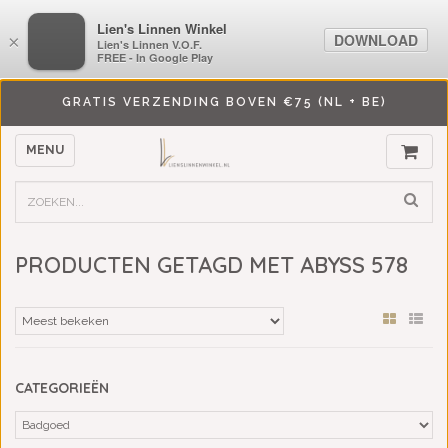
LiensLinnenwinkel.nl
Lien's Linnen Winkel
DOWNLOAD
DOWNLOAD
×
×
Lien's Linnen V.O.F.
Lien's Linnen V.O.F.
FREE - In Google Play
FREE - In Google Play
GRATIS VERZENDING BOVEN €75 (NL + BE)
MENU
PRODUCTEN GETAGD MET ABYSS 578
CATEGORIEËN