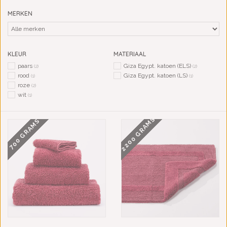
MERKEN
KLEUR
MATERIAAL
paars
Giza Egypt. katoen (ELS)
(2)
(2)
rood
Giza Egypt. katoen (LS)
(1)
(1)
roze
(2)
wit
(1)
2200 GRAMS
700 GRAMS