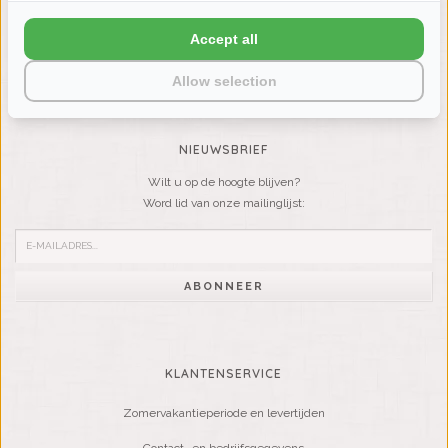
LIENSLINNENWINKEL.NL
Accept all
VRAGEN? BEL DAN
+31 (0) 575 511817
Allow selection
NIEUWSBRIEF
Wilt u op de hoogte blijven?
Word lid van onze mailinglijst:
ABONNEER
KLANTENSERVICE
Zomervakantieperiode en levertijden