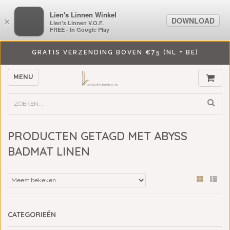
LiensLinnenwinkel.nl
Lien's Linnen Winkel
DOWNLOAD
DOWNLOAD
×
×
Lien's Linnen V.O.F.
Lien's Linnen V.O.F.
FREE - In Google Play
FREE - In Google Play
GRATIS VERZENDING BOVEN €75 (NL + BE)
MENU
PRODUCTEN GETAGD MET ABYSS
BADMAT LINEN
CATEGORIEËN