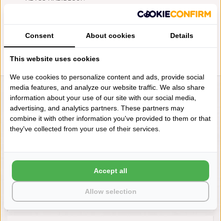
REVERSIBLE BADMATTEN
LINEN (770), 2200 GRAM PER
M², VANAF
€148,00
Consent
About cookies
Details
This website uses cookies
We use cookies to personalize content and ads, provide social
media features, and analyze our website traffic. We also share
LIENSLINNENWINKEL.NL
information about your use of our site with our social media,
advertising, and analytics partners. These partners may
VRAGEN? BEL DAN
combine it with other information you've provided to them or that
+31 (0) 575 511817
they've collected from your use of their services.
NIEUWSBRIEF
Accept all
Wilt u op de hoogte blijven?
Word lid van onze mailinglijst:
Allow selection