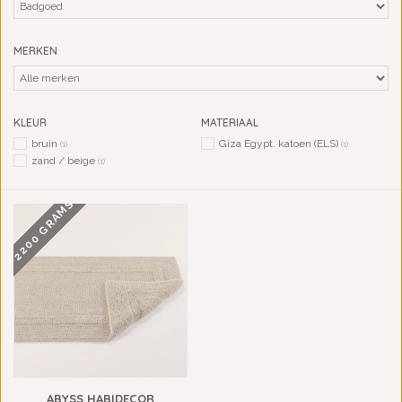
MERKEN
KLEUR
MATERIAAL
bruin
Giza Egypt. katoen (ELS)
(1)
(1)
zand / beige
(1)
2200 GRAMS
ABYSS HABIDECOR