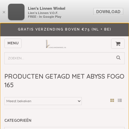
LiensLinnenwinkel.nl
Lien's Linnen Winkel
DOWNLOAD
DOWNLOAD
×
×
Lien's Linnen V.O.F.
Lien's Linnen V.O.F.
FREE - In Google Play
FREE - In Google Play
GRATIS VERZENDING BOVEN €75 (NL + BE)
MENU
PRODUCTEN GETAGD MET ABYSS FOGO
165
CATEGORIEËN