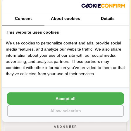
650 GRAM PER M², VANAF
€19,00
Consent
About cookies
Details
This website uses cookies
We use cookies to personalize content and ads, provide social
media features, and analyze our website traffic. We also share
LIENSLINNENWINKEL.NL
information about your use of our site with our social media,
VRAGEN? BEL DAN
advertising, and analytics partners. These partners may
+31 (0) 575 511817
combine it with other information you've provided to them or that
they've collected from your use of their services.
NIEUWSBRIEF
Wilt u op de hoogte blijven?
Accept all
Word lid van onze mailinglijst:
Allow selection
ABONNEER