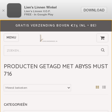
LiensLinnenwinkel.nl
Lien's Linnen Winkel
DOWNLOAD
DOWNLOAD
×
×
Lien's Linnen V.O.F.
Lien's Linnen V.O.F.
FREE - In Google Play
FREE - In Google Play
GRATIS VERZENDING BOVEN €75 (NL + BE)
MENU
PRODUCTEN GETAGD MET ABYSS MUST
716
CATEGORIEËN