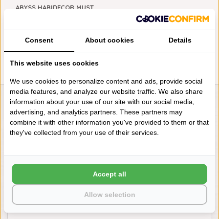
ABYSS HABIDECOR MUST
BADMATTEN CROISSANT (716),
2000 GRAM PER M², VANAF
€128,00
Consent
About cookies
Details
This website uses cookies
We use cookies to personalize content and ads, provide social
media features, and analyze our website traffic. We also share
information about your use of our site with our social media,
LIENSLINNENWINKEL.NL
advertising, and analytics partners. These partners may
VRAGEN? BEL DAN
combine it with other information you've provided to them or that
+31 (0) 575 511817
they've collected from your use of their services.
NIEUWSBRIEF
Accept all
Wilt u op de hoogte blijven?
Word lid van onze mailinglijst:
Allow selection