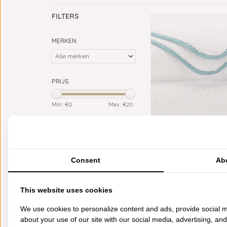
FILTERS
MERKEN
PRIJS
Min: €
0
Max: €
20
KLEUR
ABYSS HABIDECOR
blauw
(1)
LAGOON BADGOED (30
groen
(1)
GRAM PER M², V
wit
€19,00
(1)
Consent
Ab
MATERIAAL
Giza Egypt. katoen (ELS)
This website uses cookies
(1)
We use cookies to personalize content and ads, provide social m
CATEGORIEËN
about your use of our site with our social media, advertising, an