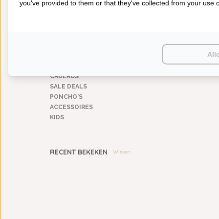
you've provided to them or that they've collected from your use of
BADGOED
BEDDENGOED
KEUKENGOED
TAFELGOED
PLAIDS
All
HUISPARFUM
SIERKUSSENS
CADEAUS
SALE DEALS
PONCHO'S
ACCESSOIRES
KIDS
RECENT BEKEKEN
Wissen