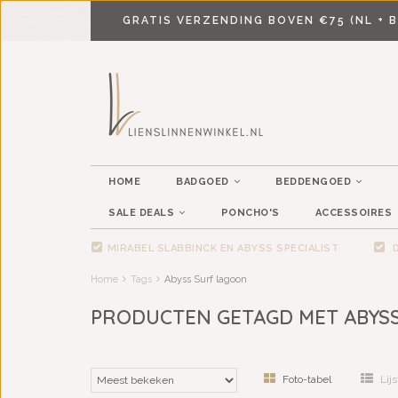
GRATIS VERZENDING BOVEN €75 (NL + B
HOME
BADGOED
BEDDENGOED
SALE DEALS
PONCHO'S
ACCESSOIRES
MIRABEL SLABBINCK EN ABYSS SPECIALIST
D
Home
Tags
Abyss Surf lagoon
PRODUCTEN GETAGD MET ABYS
Foto-tabel
Lijs