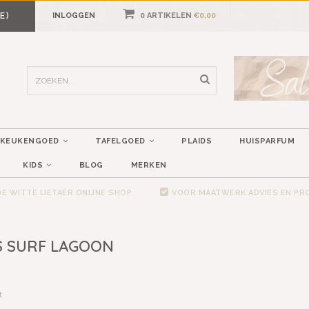
E)
INLOGGEN
0 ARTIKELEN
€0,00
KEUKENGOED
TAFELGOED
PLAIDS
HUISPARFUM
KIDS
BLOG
MERKEN
E WITTE LIETAER ONLINE SHOP
VOOR MAATWERK ADVIES EN P
S SURF LAGOON
t