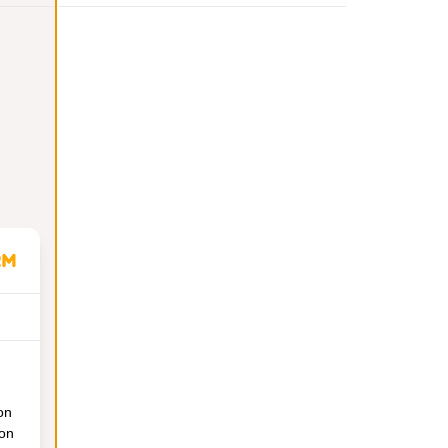
on
ion