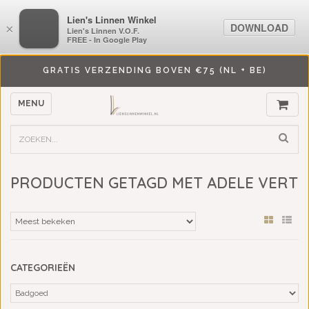
LiensLinnenwinkel.nl
Lien's Linnen Winkel
DOWNLOAD
DOWNLOAD
×
×
Lien's Linnen V.O.F.
Lien's Linnen V.O.F.
FREE - In Google Play
FREE - In Google Play
GRATIS VERZENDING BOVEN €75 (NL + BE)
MENU
PRODUCTEN GETAGD MET ADELE VERT
CATEGORIEËN