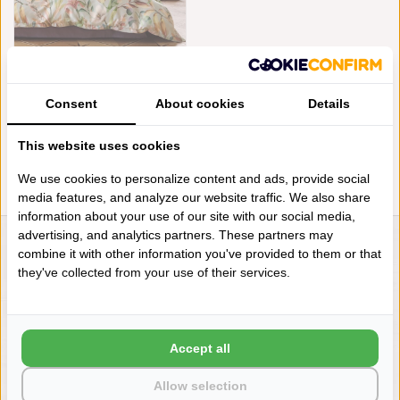
SCHLOSSBERG ADÈLE VERT
300TC
Consent
About cookies
Details
€310,00
This website uses cookies
We use cookies to personalize content and ads, provide social
media features, and analyze our website traffic. We also share
information about your use of our site with our social media,
advertising, and analytics partners. These partners may
combine it with other information you've provided to them or that
LIENSLINNENWINKEL.NL
they've collected from your use of their services.
VRAGEN? BEL DAN
+31 (0) 575 511817
Accept all
NIEUWSBRIEF
Allow selection
Wilt u op de hoogte blijven?