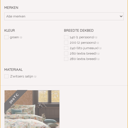
MERKEN
KLEUR
BREEDTE DEKBED
groen
140 (1 persoons)
(1)
(1)
200 (2 persoons)
(1)
240 (lits-jumeaux)
(1)
260 (extra breed)
(1)
280 (extra breed)
(1)
MATERIAAL
Zwitsers satijn
(1)
300TC