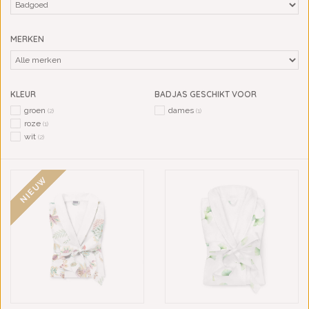
MERKEN
KLEUR
BADJAS GESCHIKT VOOR
groen
dames
(2)
(1)
roze
(1)
wit
(2)
NIEUW