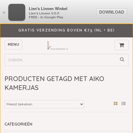
LiensLinnenwinkel.nl
Lien's Linnen Winkel
DOWNLOAD
DOWNLOAD
×
×
Lien's Linnen V.O.F.
Lien's Linnen V.O.F.
FREE - In Google Play
FREE - In Google Play
GRATIS VERZENDING BOVEN €75 (NL + BE)
MENU
PRODUCTEN GETAGD MET AIKO
KAMERJAS
CATEGORIEËN