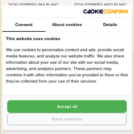
SCHLOSSBERG IMA BLANC
SCHLOSSBERG AIKO BLANC
KAMERJAS
KAMERJAS
€319,95
€319,95
Consent
About cookies
Details
This website uses cookies
We use cookies to personalize content and ads, provide social
media features, and analyze our website traffic. We also share
information about your use of our site with our social media,
LIENSLINNENWINKEL.NL
advertising, and analytics partners. These partners may
VRAGEN? BEL DAN
combine it with other information you've provided to them or that
+31 (0) 575 511817
they've collected from your use of their services.
NIEUWSBRIEF
Accept all
Wilt u op de hoogte blijven?
Word lid van onze mailinglijst:
Allow selection