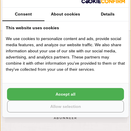
Consent
About cookies
Details
This website uses cookies
We use cookies to personalize content and ads, provide social
LIENSLINNENWINKEL.NL
media features, and analyze our website traffic. We also share
information about your use of our site with our social media,
VRAGEN? BEL DAN
advertising, and analytics partners. These partners may
+31 (0) 575 511817
combine it with other information you've provided to them or that
they've collected from your use of their services.
NIEUWSBRIEF
Wilt u op de hoogte blijven?
Word lid van onze mailinglijst:
Accept all
Allow selection
ABONNEER