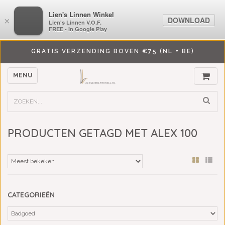
LiensLinnenwinkel.nl
Lien's Linnen Winkel
DOWNLOAD
DOWNLOAD
×
×
Lien's Linnen V.O.F.
Lien's Linnen V.O.F.
FREE - In Google Play
FREE - In Google Play
GRATIS VERZENDING BOVEN €75 (NL + BE)
MENU
PRODUCTEN GETAGD MET ALEX 100
CATEGORIEËN