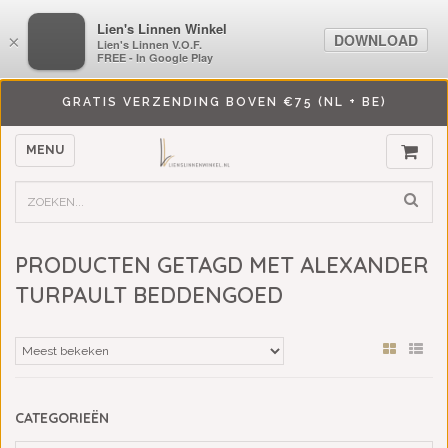
LiensLinnenwinkel.nl
Lien's Linnen Winkel
DOWNLOAD
DOWNLOAD
×
×
Lien's Linnen V.O.F.
Lien's Linnen V.O.F.
FREE - In Google Play
FREE - In Google Play
GRATIS VERZENDING BOVEN €75 (NL + BE)
MENU
PRODUCTEN GETAGD MET ALEXANDER
TURPAULT BEDDENGOED
CATEGORIEËN