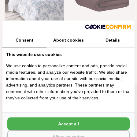
ALEXANDRE TURPAULT -
ALEXANDRE TURPAULT -
AMBOISE 305TC
TEOPHILE HELLEBORE 300TC
Consent
About cookies
Details
€265,95
€201,50
This website uses cookies
We use cookies to personalize content and ads, provide social
media features, and analyze our website traffic. We also share
information about your use of our site with our social media,
advertising, and analytics partners. These partners may
combine it with other information you've provided to them or that
LIENSLINNENWINKEL.NL
they've collected from your use of their services.
VRAGEN? BEL DAN
+31 (0) 575 511817
Accept all
NIEUWSBRIEF
Allow selection