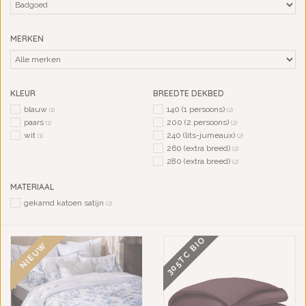
MERKEN
KLEUR
BREEDTE DEKBED
blauw
140 (1 persoons)
(1)
(2)
paars
200 (2 persoons)
(1)
(2)
wit
240 (lits-jumeaux)
(1)
(2)
260 (extra breed)
(2)
280 (extra breed)
(2)
MATERIAAL
gekamd katoen satijn
(2)
305TC BIO
NIEUW