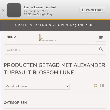
LiensLinnenwinkel.nl
Lien's Linnen Winkel
DOWNLOAD
DOWNLOAD
×
×
Lien's Linnen V.O.F.
Lien's Linnen V.O.F.
FREE - In Google Play
FREE - In Google Play
GRATIS VERZENDING BOVEN €75 (NL + BE)
MENU
PRODUCTEN GETAGD MET ALEXANDER
TURPAULT BLOSSOM LUNE
CATEGORIEËN