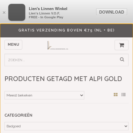
LiensLinnenwinkel.nl
Lien's Linnen Winkel
DOWNLOAD
DOWNLOAD
×
×
Lien's Linnen V.O.F.
Lien's Linnen V.O.F.
FREE - In Google Play
FREE - In Google Play
GRATIS VERZENDING BOVEN €75 (NL + BE)
MENU
PRODUCTEN GETAGD MET ALPI GOLD
CATEGORIEËN