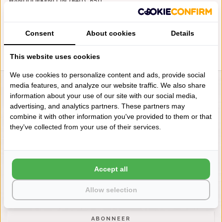
HANDDOEKENLIJN (840), 650
GRAM PER M²
€50,00
Consent
About cookies
Details
This website uses cookies
We use cookies to personalize content and ads, provide social
media features, and analyze our website traffic. We also share
LIENSLINNENWINKEL.NL
information about your use of our site with our social media,
advertising, and analytics partners. These partners may
VRAGEN? BEL DAN
combine it with other information you've provided to them or that
+31 (0) 575 511817
they've collected from your use of their services.
NIEUWSBRIEF
Wilt u op de hoogte blijven?
Accept all
Word lid van onze mailinglijst:
Allow selection
ABONNEER