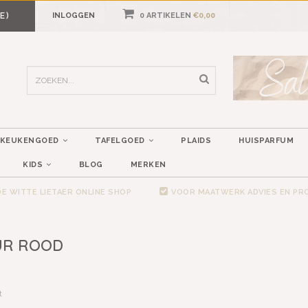
E)
INLOGGEN
0 ARTIKELEN
€0,00
KEUKENGOED
TAFELGOED
PLAIDS
HUISPARFUM
KIDS
BLOG
MERKEN
E WITTE LIETAER ONLINE SHOP
VOOR MAATWERK ADVIES EN P
UR ROOD
t