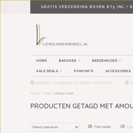
GRATIS VERZENDING BOVEN €75 (NL + B
HOME
BADGOED
BEDDENGOED
SALE DEALS
PONCHO'S
ACCESSOIRES
MIRABEL SLABBINCK EN ABYSS SPECIALIST
D
Home
Tags
Amour rood
PRODUCTEN GETAGD MET AMO
Foto-tabel
Lijs