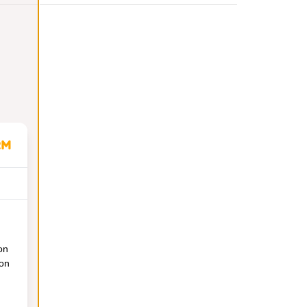
on
ion