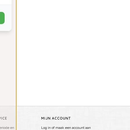
ICE
MIJN ACCOUNT
riode en
Log in of maak een account aan