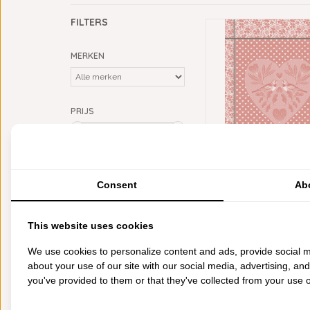
FILTERS
MERKEN
PRIJS
Min: €
0
Max: €
20
KLEUR
LE JACQUARD FRA
Consent
Ab
rood
(1)
DROOGDOEK AMOU
€17,95
CATEGORIEËN
This website uses cookies
BADGOED
We use cookies to personalize content and ads, provide social m
BEDDENGOED
about your use of our site with our social media, advertising, an
KEUKENGOED
you've provided to them or that they've collected from your use of
TAFELGOED
PLAIDS