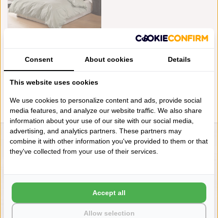
SCHLOSSBERG ANDRIN VERT
300TC
Consent
About cookies
Details
€290,00
This website uses cookies
We use cookies to personalize content and ads, provide social
media features, and analyze our website traffic. We also share
information about your use of our site with our social media,
advertising, and analytics partners. These partners may
combine it with other information you've provided to them or that
LIENSLINNENWINKEL.NL
they've collected from your use of their services.
VRAGEN? BEL DAN
+31 (0) 575 511817
Accept all
NIEUWSBRIEF
Allow selection
Wilt u op de hoogte blijven?