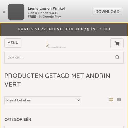
LiensLinnenwinkel.nl
Lien's Linnen Winkel
DOWNLOAD
DOWNLOAD
×
×
Lien's Linnen V.O.F.
Lien's Linnen V.O.F.
FREE - In Google Play
FREE - In Google Play
GRATIS VERZENDING BOVEN €75 (NL + BE)
MENU
PRODUCTEN GETAGD MET ANDRIN
VERT
CATEGORIEËN