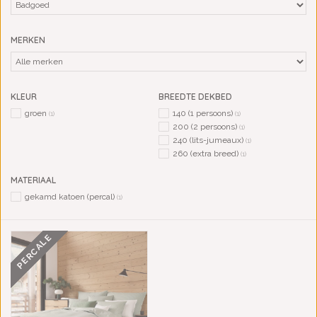
MERKEN
KLEUR
BREEDTE DEKBED
groen
140 (1 persoons)
(1)
(1)
200 (2 persoons)
(1)
240 (lits-jumeaux)
(1)
260 (extra breed)
(1)
MATERIAAL
gekamd katoen (percal)
(1)
PERCALE