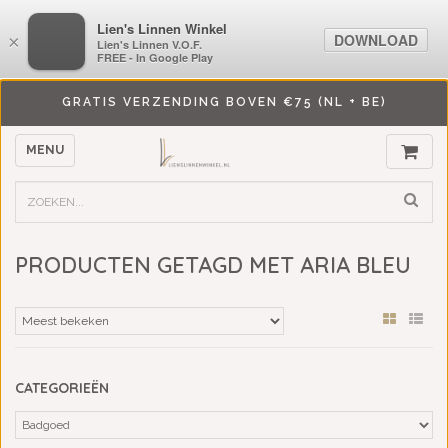
LiensLinnenwinkel.nl
Lien's Linnen Winkel
DOWNLOAD
DOWNLOAD
×
×
Lien's Linnen V.O.F.
Lien's Linnen V.O.F.
FREE - In Google Play
FREE - In Google Play
GRATIS VERZENDING BOVEN €75 (NL + BE)
MENU
PRODUCTEN GETAGD MET ARIA BLEU
CATEGORIEËN