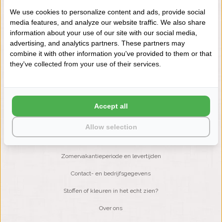
We use cookies to personalize content and ads, provide social
media features, and analyze our website traffic. We also share
NIEUWSBRIEF
information about your use of our site with our social media,
Wilt u op de hoogte blijven?
advertising, and analytics partners. These partners may
Word lid van onze mailinglijst:
combine it with other information you've provided to them or that
they've collected from your use of their services.
ABONNEER
Accept all
Allow selection
KLANTENSERVICE
Zomervakantieperiode en levertijden
Contact- en bedrijfsgegevens
Stoffen of kleuren in het echt zien?
Over ons