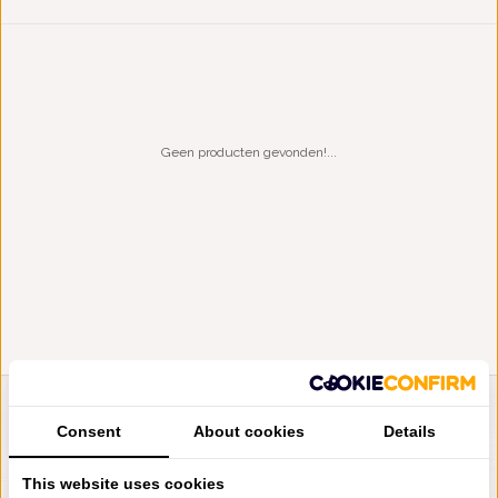
Geen producten gevonden!...
LIENSLINNENWINKEL.NL
Consent
About cookies
Details
VRAGEN? BEL DAN
+31 (0) 575 511817
This website uses cookies