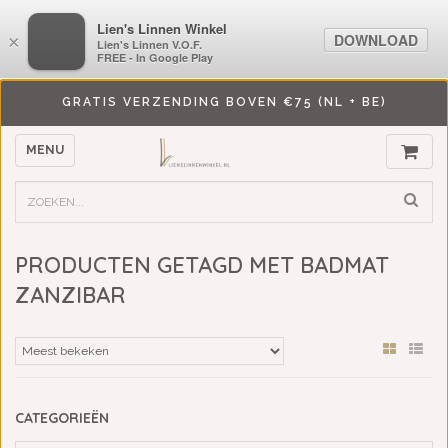
LiensLinnenwinkel.nl
Lien's Linnen Winkel
DOWNLOAD
DOWNLOAD
×
×
Lien's Linnen V.O.F.
Lien's Linnen V.O.F.
FREE - In Google Play
FREE - In Google Play
GRATIS VERZENDING BOVEN €75 (NL + BE)
MENU
PRODUCTEN GETAGD MET BADMAT
ZANZIBAR
CATEGORIEËN