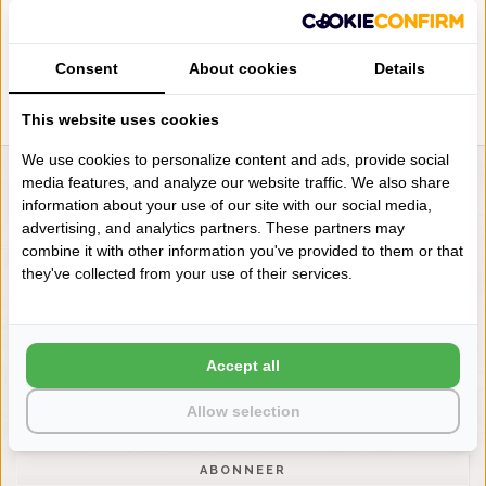
ZANZIBAR (383), 2200 GRAM
PER M², VANAF
€148,00
Consent
About cookies
Details
This website uses cookies
We use cookies to personalize content and ads, provide social
media features, and analyze our website traffic. We also share
LIENSLINNENWINKEL.NL
information about your use of our site with our social media,
VRAGEN? BEL DAN
advertising, and analytics partners. These partners may
+31 (0) 575 511817
combine it with other information you've provided to them or that
they've collected from your use of their services.
NIEUWSBRIEF
Wilt u op de hoogte blijven?
Accept all
Word lid van onze mailinglijst:
Allow selection
ABONNEER