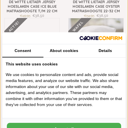
DE WITTE LIETAER JERSEY
DE WITTE LIETAER JERSEY
HOESLAKEN CASE ICE BLUE
HOESLAKEN CASE OYSTER
MATRASHOOGTE T/M 22 CM
MATRASHOOGTE 22-32 CM
€49,95
€38,50
€54,95
€38,50
ACTIE!
WAFEL
Consent
About cookies
Details
This website uses cookies
We use cookies to personalize content and ads, provide social
DE WITTE LIETAER JERSEY
ABYSS HABIDECOR CASE
media features, and analyze our website traffic. We also share
HOESLAKEN CASE ICE BLUE
POUSADA WHITE (100), 300
information about your use of our site with our social media,
MATRASHOOGTE 22-32 CM
GRAM PER M²
advertising, and analytics partners. These partners may
€59,95
€41,95
€88,00
combine it with other information you've provided to them or that
ACTIE!
ACTIE!
they've collected from your use of their services.