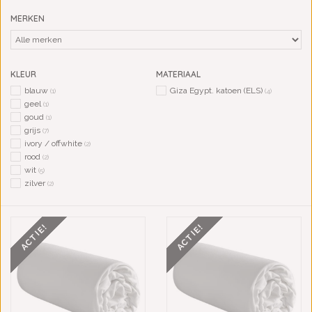
MERKEN
KLEUR
MATERIAAL
blauw
Giza Egypt. katoen (ELS)
(1)
(4)
geel
(1)
goud
(1)
grijs
(7)
ivory / offwhite
(2)
rood
(2)
wit
(5)
zilver
(2)
ACTIE!
ACTIE!