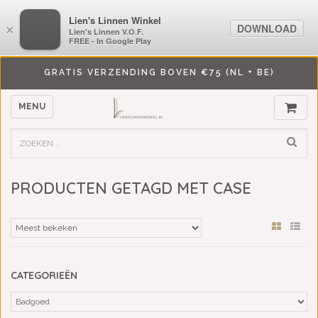
LiensLinnenwinkel.nl
Lien's Linnen Winkel
DOWNLOAD
DOWNLOAD
×
×
Lien's Linnen V.O.F.
Lien's Linnen V.O.F.
FREE - In Google Play
FREE - In Google Play
GRATIS VERZENDING BOVEN €75 (NL + BE)
MENU
PRODUCTEN GETAGD MET CASE
CATEGORIEËN