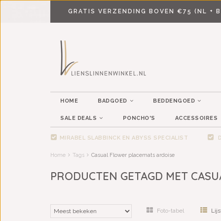
GRATIS VERZENDING BOVEN €75 (NL + B
HOME
BADGOED
BEDDENGOED
SALE DEALS
PONCHO'S
ACCESSOIRES
MIRABEL SLABBINCK EN ABYSS SPECIALIST
D
Home
Tags
Casual Flower placemats ardoise
PRODUCTEN GETAGD MET CASU
Foto-tabel
Lijs