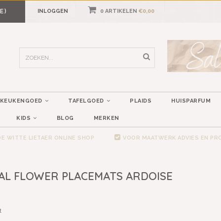
E)
INLOGGEN
0 ARTIKELEN
€0,00
KEUKENGOED
TAFELGOED
PLAIDS
HUISPARFUM
KIDS
BLOG
MERKEN
E WITTE LIETAER ONLINE SHOP
VOOR MAATWERK ADVIES EN P
AL FLOWER PLACEMATS ARDOISE
t