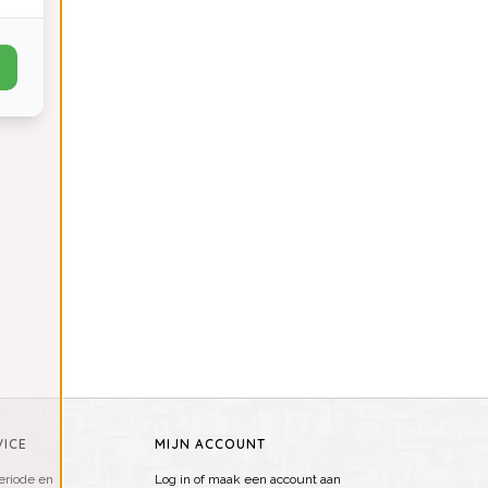
ICE
MIJN ACCOUNT
riode en
Log in of maak een account aan