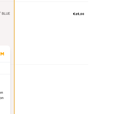
/ BLUE
€26,00
on
ion