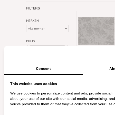
FILTERS
MERKEN
PRIJS
Min: €
0
Max: €
30
Verlanglijst
KLEUR
Consent
Ab
grijs
(1)
CATEGORIEËN
This website uses cookies
BADGOED
We use cookies to personalize content and ads, provide social m
BEDDENGOED
about your use of our site with our social media, advertising, an
KEUKENGOED
you've provided to them or that they've collected from your use of
TAFELGOED
PLAIDS