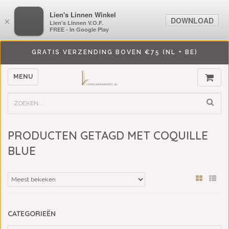
LiensLinnenwinkel.nl
Lien's Linnen Winkel
DOWNLOAD
DOWNLOAD
×
×
Lien's Linnen V.O.F.
Lien's Linnen V.O.F.
FREE - In Google Play
FREE - In Google Play
GRATIS VERZENDING BOVEN €75 (NL + BE)
MENU
PRODUCTEN GETAGD MET COQUILLE
BLUE
CATEGORIEËN