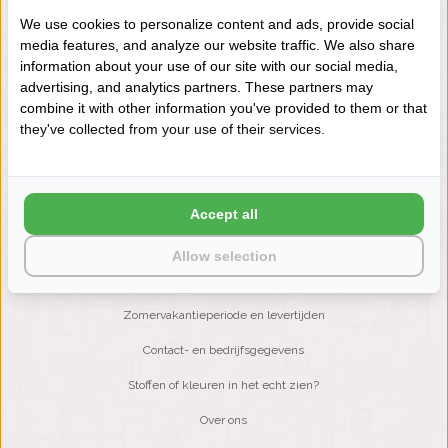
We use cookies to personalize content and ads, provide social
media features, and analyze our website traffic. We also share
NIEUWSBRIEF
information about your use of our site with our social media,
Wilt u op de hoogte blijven?
advertising, and analytics partners. These partners may
Word lid van onze mailinglijst:
combine it with other information you've provided to them or that
they've collected from your use of their services.
ABONNEER
Accept all
Allow selection
KLANTENSERVICE
Zomervakantieperiode en levertijden
Contact- en bedrijfsgegevens
Stoffen of kleuren in het echt zien?
Over ons