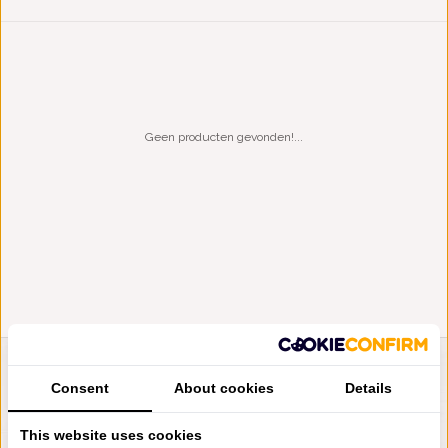
Geen producten gevonden!...
LIENSLINNENWINKEL.NL
Consent
About cookies
Details
VRAGEN? BEL DAN
+31 (0) 575 511817
This website uses cookies