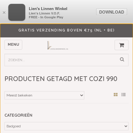
LiensLinnenwinkel.nl
Lien's Linnen Winkel
DOWNLOAD
DOWNLOAD
×
×
Lien's Linnen V.O.F.
Lien's Linnen V.O.F.
FREE - In Google Play
FREE - In Google Play
GRATIS VERZENDING BOVEN €75 (NL + BE)
MENU
PRODUCTEN GETAGD MET COZI 990
CATEGORIEËN